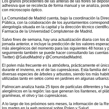
Los granos procedentes de las anteras de las flores se deposi
adhesiva que se recolecta de forma manual y se analiza, poste
con microscopio óptico.
La Comunidad de Madrid cuenta, bajo la coordinación la Dire
Pública, con la colaboración de los ayuntamientos correspondi
alergología situada en la capital y la dirección técnico científi
Farmacia de la Universidad Complutense de Madrid.
Salvo fines de semana, hay una actualización diaria con los d
jornada anterior, e incluye la predicción de los valores esperad
más alergénicos del momento para las siguientes 48 horas y p
seguimiento también se puede hacer consultando las cuentas i
Twitter) @SaludMadrid y @ComunidadMadrid.
El polen más frecuente en la atmósfera, prácticamente el únic
durante el invierno, es el de las cupresáceas. Esta familia del
diversas especies de árboles y arbustos, siendo los más habit
utilizadas tanto en setos como en jardines en algunas urbaniz
Palinocam analiza hasta 25 tipos de partículas diferentes y h
alergénicos en la región: las que generan los llantenes, el pl
gramíneas, el olivo y las cupresáceas.
A lo largo de los próximos seis meses, la información de la R
los martes en la web regional sobre Polen y Salud