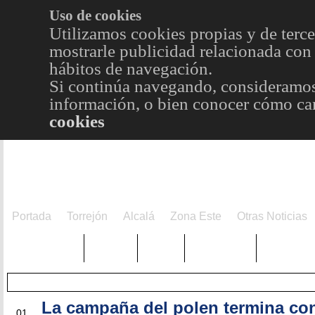
Uso de cookies
Utilizamos cookies propias y de terce
mostrarle publicidad relacionada con 
hábitos de navegación.
Si continúa navegando, consideramos
información, o bien conocer cómo cam
cookies
Portada
Torrejón
Alcalá
Zona Este
Otras Noticias
TRENDING
Púnica
Metro
Choniblog
MetroEst
La campaña del polen termina co
AGO
01