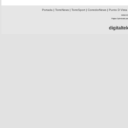
Portada
|
TorreNews
|
TorreSport
|
CorredorNews
|
Punto D Vista
©2010 El 
Página Optimizada par
digitalt