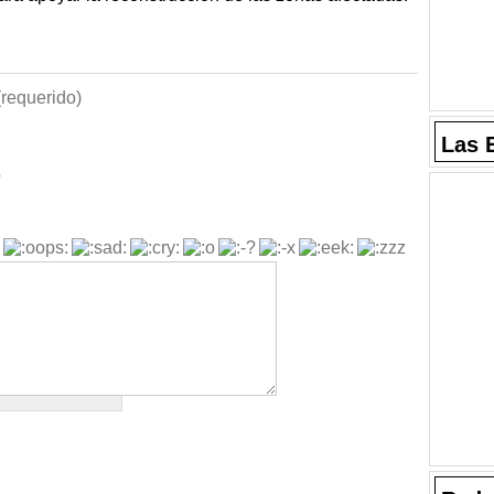
requerido)
Las 
b