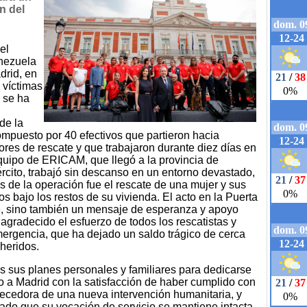
n del
el
nezuela
drid, en
 víctimas
y se ha
de la
puesto por 40 efectivos que partieron hacia
ores de rescate y que trabajaron durante diez días en
quipo de ERICAM, que llegó a la provincia de
rcito, trabajó sin descanso en un entorno devastado,
de la operación fue el rescate de una mujer y sus
 bajo los restos de su vivienda. El acto en la Puerta
e, sino también un mensaje de esperanza y apoyo
agradecido el esfuerzo de todos los rescatistas y
mergencia, que ha dejado un saldo trágico de cerca
heridos.
 sus planes personales y familiares para dedicarse
o a Madrid con la satisfacción de haber cumplido con
uecedora de una nueva intervención humanitaria, y
tado que su vocación de servicio se mantiene intacta.