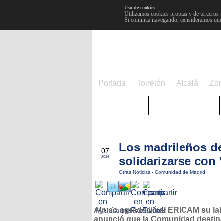
Uso de cookies
Utilizamos cookies propias y de terceros 
Si continúa navegando, consideramos que
Portada
Torrejón
Alcalá
Zo
TRENDING
Púnica
Metro
Los madrileños des
JUL
07
solidarizarse con
2026
Otras Noticias
-
Comunidad de Madrid
Ayuso agradeció al ERICAM su lab
anunció que la Comunidad destin