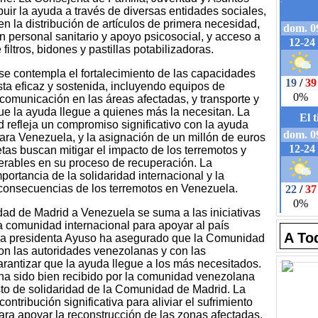
buir la ayuda a través de diversas entidades sociales,
n la distribución de artículos de primera necesidad,
n personal sanitario y apoyo psicosocial, y acceso a
iltros, bidones y pastillas potabilizadoras.
se contempla el fortalecimiento de las capacidades
sta eficaz y sostenida, incluyendo equipos de
comunicación en las áreas afectadas, y transporte y
e la ayuda llegue a quienes más la necesitan. La
 refleja un compromiso significativo con la ayuda
ara Venezuela, y la asignación de un millón de euros
etas buscan mitigar el impacto de los terremotos y
rables en su proceso de recuperación. La
ortancia de la solidaridad internacional y la
 consecuencias de los terremotos en Venezuela.
ad de Madrid a Venezuela se suma a las iniciativas
la comunidad internacional para apoyar al país
A To
La presidenta Ayuso ha asegurado que la Comunidad
on las autoridades venezolanas y con las
rantizar que la ayuda llegue a los más necesitados.
ha sido bien recibido por la comunidad venezolana
to de solidaridad de la Comunidad de Madrid. La
ntribución significativa para aliviar el sufrimiento
para apoyar la reconstrucción de las zonas afectadas.