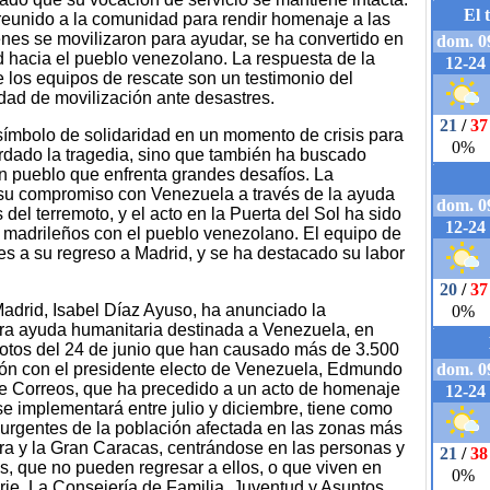
 reunido a la comunidad para rendir homenaje a las
enes se movilizaron para ayudar, se ha convertido en
d hacia el pueblo venezolano. La respuesta de la
 los equipos de rescate son un testimonio del
dad de movilización ante desastres.
símbolo de solidaridad en un momento de crisis para
ordado la tragedia, sino que también ha buscado
un pueblo que enfrenta grandes desafíos. La
u compromiso con Venezuela a través de la ayuda
 del terremoto, y el acto en la Puerta del Sol ha sido
s madrileños con el pueblo venezolano. El equipo de
s a su regreso a Madrid, y se ha destacado su labor
adrid, Isabel Díaz Ayuso, ha anunciado la
ara ayuda humanitaria destinada a Venezuela, en
motos del 24 de junio que han causado más de 3.500
ión con el presidente electo de Venezuela, Edmundo
de Correos, que ha precedido a un acto de homenaje
se implementará entre julio y diciembre, tiene como
 urgentes de la población afectada en las zonas más
a y la Gran Caracas, centrándose en las personas y
s, que no pueden regresar a ellos, o que viven en
rie. La Consejería de Familia, Juventud y Asuntos