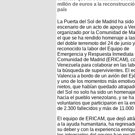
millón de euros a la reconstrucció
país
La Puerta del Sol de Madrid ha sido 
escenario de un acto de apoyo a Ve
organizado por la Comunidad de Ma
el que se ha rendido homenaje a las
del doble terremoto del 24 de junio 
reconocido la labor del Equipo de
Emergencia y Respuesta Inmediata 
Comunidad de Madrid (ERICAM), com
Venezuela para colaborar en las lab
la búsqueda de supervivientes. El e
Valencia a bordo de un avión del Ejé
y uno de los momentos más emotivos 
nietos, que habían quedado atrapados
del Sol no solo ha sido un homenaj
hacia el pueblo venezolano, y se ha 
voluntarios que participaron en la e
de 2.300 fallecidos y más de 11.000 
El equipo de ERICAM, que dejó atrás
a la ayuda humanitaria, ha regresad
su deber y con la experiencia enriq
los integrantes del equipo han resal