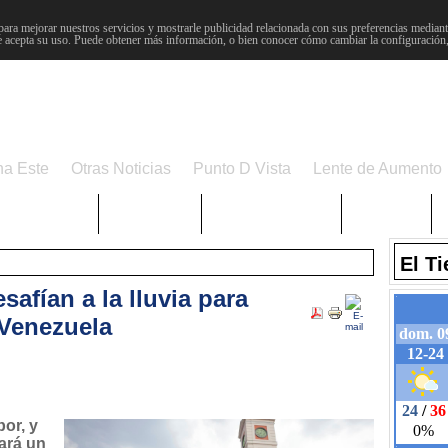
para mejorar nuestros servicios y mostrarle publicidad relacionada con sus preferencias mediante
 acepta su uso. Puede obtener más información, o bien conocer cómo cambiar la configuración
na Este
Otras Noticias
Punto D Vista
Lente de Aumento
Choniblog
MetroEste
Semana Santa
Sucesos
El T
afían a la lluvia para
 Venezuela
or, y
ará un