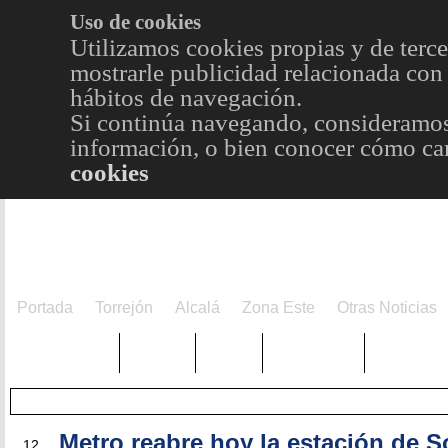
Uso de cookies
Utilizamos cookies propias y de terce
mostrarle publicidad relacionada con 
hábitos de navegación.
Si continúa navegando, consideramos
información, o bien conocer cómo cam
cookies
Portada
Torrejón
Alcalá
Zona Este
Otras Noticias
TRENDING
Púnica
Metro
Choniblog
MetroEst
MAY
Metro reabre hoy la estación de S
12