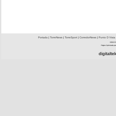
Portada
|
TorreNews
|
TorreSport
|
CorredorNews
|
Punto D Vista
©2010 El 
Página Optimizada par
digitalt