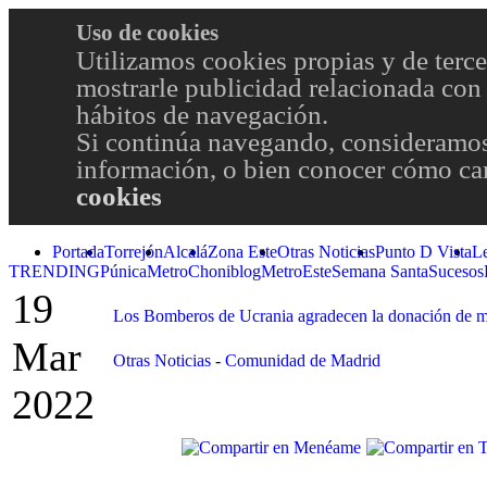
Uso de cookies
Utilizamos cookies propias y de terce
mostrarle publicidad relacionada con 
hábitos de navegación.
Si continúa navegando, consideramos
información, o bien conocer cómo cam
cookies
Portada
Torrejón
Alcalá
Zona Este
Otras Noticias
Punto D Vista
L
TRENDING
Púnica
Metro
Choniblog
MetroEste
Semana Santa
Sucesos
19
Los Bomberos de Ucrania agradecen la donación de m
Mar
Otras Noticias
-
Comunidad de Madrid
2022