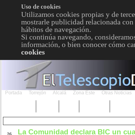
Uso de cookies
Utilizamos cookies propias y de terce
mostrarle publicidad relacionada con 
hábitos de navegación.
Si continúa navegando, consideramos
información, o bien conocer cómo cam
cookies
Portada
Torrejón
Alcalá
Zona Este
Otras Noticias
TRENDING
Púnica
Metro
Choniblog
MetroEst
La Comunidad declara BIC un cu
ENE
26