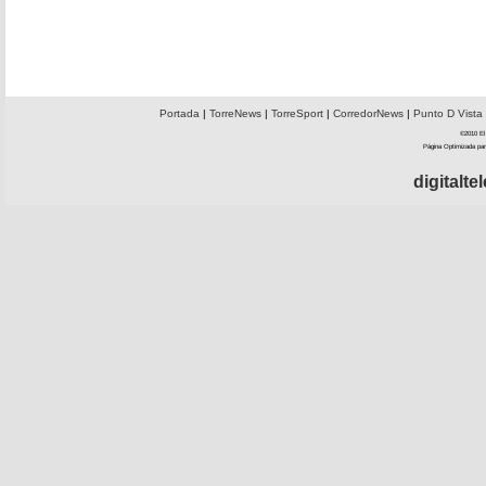
Portada
|
TorreNews
|
TorreSport
|
CorredorNews
|
Punto D Vista
©2010 El 
Página Optimizada par
digitalt