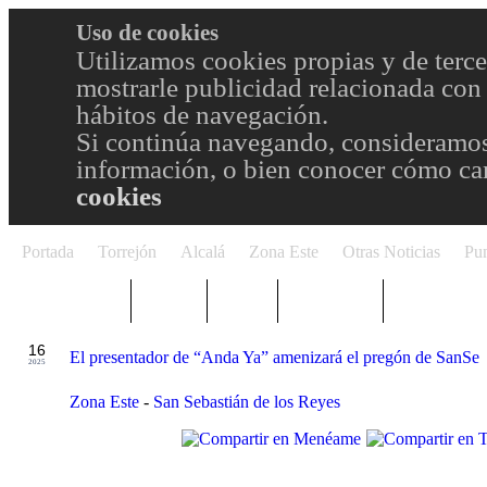
Uso de cookies
Utilizamos cookies propias y de terce
mostrarle publicidad relacionada con 
hábitos de navegación.
Si continúa navegando, consideramos
información, o bien conocer cómo cam
cookies
Portada
Torrejón
Alcalá
Zona Este
Otras Noticias
Pun
TRENDING
Púnica
Metro
Choniblog
MetroEste
JUL
16
El presentador de “Anda Ya” amenizará el pregón de SanSe
2025
Zona Este
-
San Sebastián de los Reyes