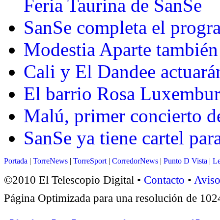
Feria Taurina de SanSe
SanSe completa el progra
Modestia Aparte también 
Cali y El Dandee actuarán
El barrio Rosa Luxemburg
Malú, primer concierto de
SanSe ya tiene cartel par
Portada
|
TorreNews
|
TorreSport
|
CorredorNews
|
Punto D Vista
|
Le
©2010 El Telescopio Digital •
Contacto
•
Aviso
Página Optimizada para una resolución de 1