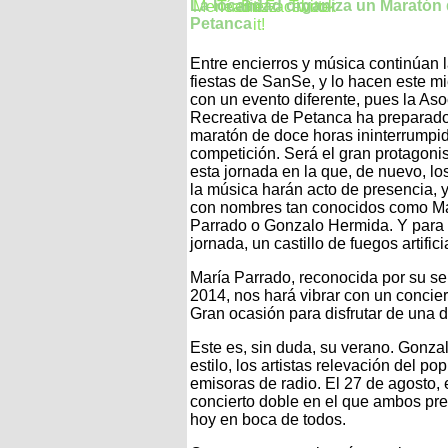
La localidad organiza un Maratón
Petanca
Entre encierros y música continúan 
fiestas de SanSe, y lo hacen este m
con un evento diferente, pues la Aso
Recreativa de Petanca ha preparad
maratón de doce horas ininterrumpi
competición. Será el gran protagoni
esta jornada en la que, de nuevo, los
la música harán acto de presencia,
con nombres tan conocidos como M
Parrado o Gonzalo Hermida. Y para c
jornada, un castillo de fuegos artific
María Parrado, reconocida por su se
2014, nos hará vibrar con un concier
Gran ocasión para disfrutar de una 
Este es, sin duda, su verano. Gonza
estilo, los artistas relevación del 
emisoras de radio. El 27 de agosto, 
concierto doble en el que ambos pre
hoy en boca de todos.