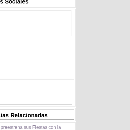
s Sociales
cias Relacionadas
preestrena sus Fiestas con la