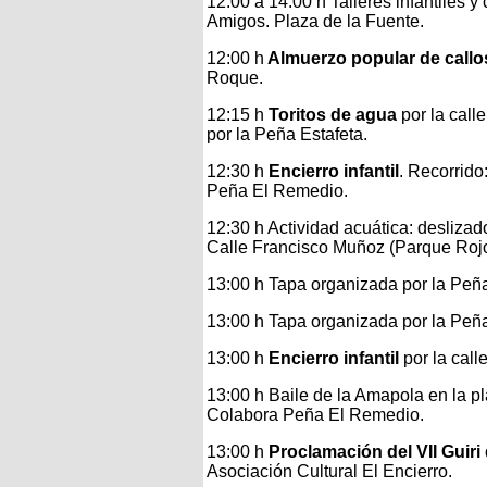
12:00 a 14:00 h Talleres infantiles
Amigos. Plaza de la Fuente.
12:00 h
Almuerzo popular de callo
Roque.
12:15 h
Toritos de agua
por la call
por la Peña Estafeta.
12:30 h
Encierro infantil
. Recorrido
Peña El Remedio.
12:30 h Actividad acuática: deslizad
Calle Francisco Muñoz (Parque Rojo
13:00 h Tapa organizada por la Peñ
13:00 h Tapa organizada por la Peñ
13:00 h
Encierro infantil
por la call
13:00 h Baile de la Amapola en la p
Colabora Peña El Remedio.
13:00 h
Proclamación del VII Guiri
Asociación Cultural El Encierro.