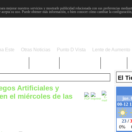
para mejorar nuestros servicios y mostrarle publicidad relacionada con sus preferencias mediante
 acepta su uso. Puede obtener más información, o bien conocer cómo cambiar la configuración
na Este
Otras Noticias
Punto D Vista
Lente de Aumento
Choniblog
MetroEste
Semana Santa
Sucesos
El T
gos Artificiales y
n el miércoles de las