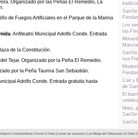
lvora. Organizado por las Peñas El Remedio, La
tradici
n.
SanSe y
Fiesta
tillo de Fuegos Artificiales en el Parque de la Marina
Los ser
las Fi
mida
. Anfiteatro Municipal Adolfo Conde. Entrada
Morant
Manzan
Plaza de la Constitución.
SanSe 
sus Fi
a del Tejar. Organizado por la Peña El Remedio.
Modest
nizado por la Peña Taurina San Sebastián.
Fiesta
Cali y 
unicipal Adolfo Conde. Entrada gratuita hasta
de Sa
El bar
celebra
Malú, p
SanSe
SanSe y
reSport
|
CorredorNews
|
Punto D Vista
|
Lente de aumento
|
Los Blogs del Telescopio
|
A Todo C