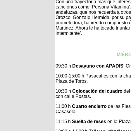
Con una trayectoria más que interesa
canciones como ‘Persona Vitamina’, 
andaluzas, que nos recuerda a otro
Orozco. Gonzalo Hermida, por su par
prometedora, habiendo compuesto éxi
Martínez. Ahora le ha tocado triunfa
intermitente’.
MIÉRC
09:30 h
Desayuno con APADIS
. O
10:00-15:00 h Pasacalles con la cha
Plaza de Toros.
10:30 h
Colocación del cuadro
del
con calle Postas.
11:00 h
Cuarto encierro
de las Fies
Casasola.
11:15 h
Suelta de reses
en la Plaza