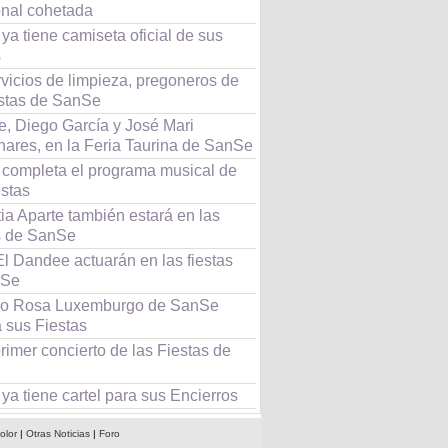
onal cohetada
a tiene camiseta oficial de sus
s
vicios de limpieza, pregoneros de
estas de SanSe
e, Diego García y José Mari
ares, en la Feria Taurina de SanSe
completa el programa musical de
estas
ia Aparte también estará en las
s de SanSe
El Dandee actuarán en las fiestas
nSe
rio Rosa Luxemburgo de SanSe
 sus Fiestas
rimer concierto de las Fiestas de
a tiene cartel para sus Encierros
olor
|
Otras Noticias
|
Foro