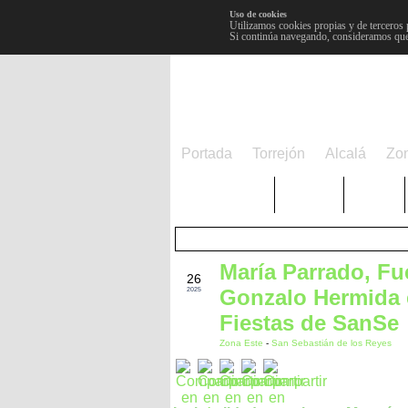
Uso de cookies
Utilizamos cookies propias y de terceros 
Si continúa navegando, consideramos que
Portada
Torrejón
Alcalá
Zo
TRENDING
Púnica
Metro
María Parrado, Fue
AGO
26
Gonzalo Hermida e
2025
Fiestas de SanSe
Zona Este
-
San Sebastián de los Reyes