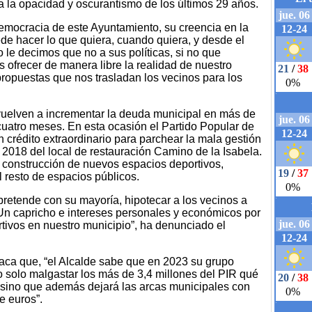
a la opacidad y oscurantismo de los últimos 29 años.
democracia de este Ayuntamiento, su creencia en la
e hacer lo que quiera, cuando quiera, y desde el
lo le decimos que no a sus políticas, si no que
ofrecer de manera libre la realidad de nuestro
ropuestas que nos trasladan los vecinos para los
vuelven a incrementar la deuda municipal en más de
uatro meses. En esta ocasión el Partido Popular de
 un crédito extraordinario para parchear la mala gestión
n 2018 del local de restauración Camino de la Isabela.
a construcción de nuevos espacios deportivos,
 resto de espacios públicos.
a pretende con su mayoría, hipotecar a los vecinos a
 Un capricho e intereses personales y económicos por
tivos en nuestro municipio”, ha denunciado el
staca que, “el Alcalde sabe que en 2023 su grupo
o solo malgastar los más de 3,4 millones del PIR qué
 sino que además dejará las arcas municipales con
e euros”.