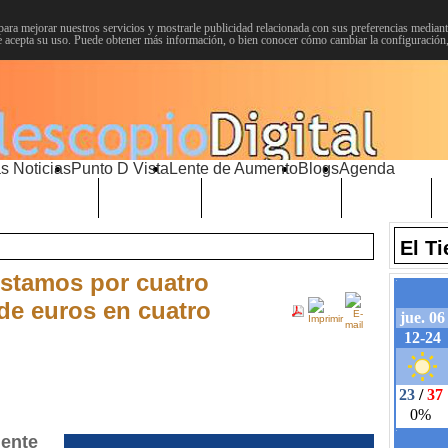
para mejorar nuestros servicios y mostrarle publicidad relacionada con sus preferencias mediante
 acepta su uso. Puede obtener más información, o bien conocer cómo cambiar la configuración
s Noticias
Punto D Vista
Lente de Aumento
Blogs
Agenda
Choniblog
MetroEste
Semana Santa
Sucesos
El T
réstamos por cuatro
de euros en cuatro
gente