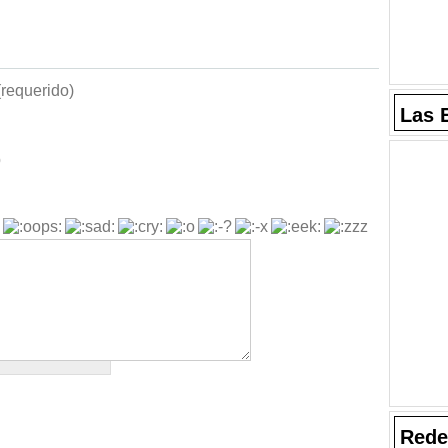
requerido)
Las 
b
Rede