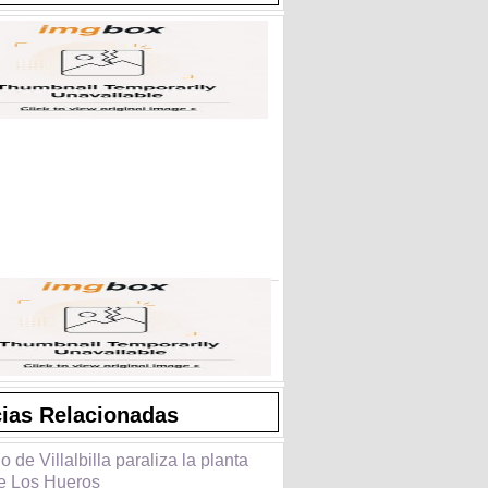
cias Relacionadas
o de Villalbilla paraliza la planta
de Los Hueros