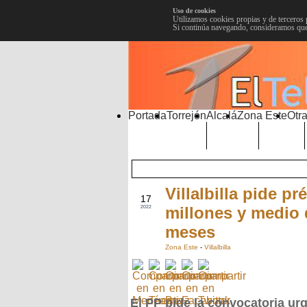
Uso de cookies
Utilizamos cookies propias y de terceros 
Si continúa navegando, consideramos que
Portada
Torrejón
Alcalá
Zona Este
Otra
TRENDING
Púnica
Metro
Villalbilla pide p
MAY
17
millones y medio 
2022
meses
Zona Este
-
Villalbilla
El PP pide la convocatoria ur