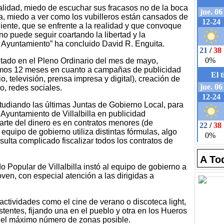
ealidad, miedo de escuchar sus fracasos no de la boca
ía, miedo a ver como los vubilleros están cansados de
ente, que se enfrente a la realidad y que convoque
no puede seguir coartando la libertad y la
 Ayuntamiento” ha concluido David R. Enguita.
itado en el Pleno Ordinario del mes de mayo,
imos 12 meses en cuanto a campañas de publicidad
, televisión, prensa impresa y digital), creación de
vo, redes sociales.
studiando las últimas Juntas de Gobierno Local, para
Ayuntamiento de Villalbilla en publicidad
parte del dinero es en contratos menores (de
 equipo de gobierno utiliza distintas fórmulas, algo
sulta complicado fiscalizar todos los contratos de
A To
o Popular de Villalbilla instó al equipo de gobierno a
ven, con especial atención a las dirigidas a
 actividades como el cine de verano o discoteca light,
stentes, fijando una en el pueblo y otra en los Hueros
r el máximo número de zonas posible.