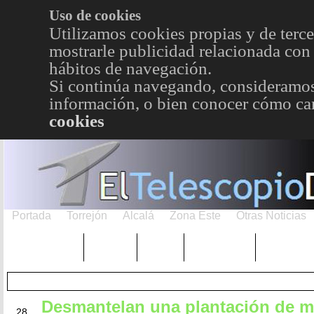
Uso de cookies
Utilizamos cookies propias y de terce
mostrarle publicidad relacionada con 
hábitos de navegación.
Si continúa navegando, consideramos
información, o bien conocer cómo cam
cookies
Portada
Torrejón
Alcalá
Zona Este
Otras Noticias
TRENDING
Púnica
Metro
Choniblog
MetroEst
Desmantelan una plantación de m
MAY
28