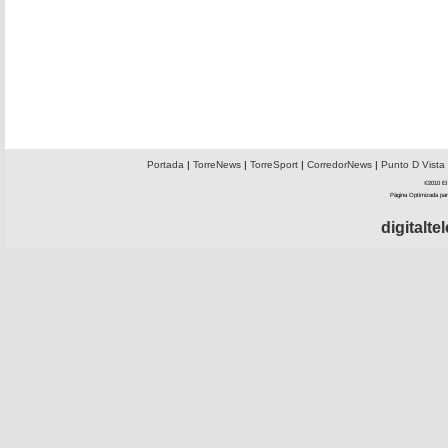
Portada
|
TorreNews
|
TorreSport
|
CorredorNews
|
Punto D Vista
©2010 El 
Página Optimizada par
digitalt