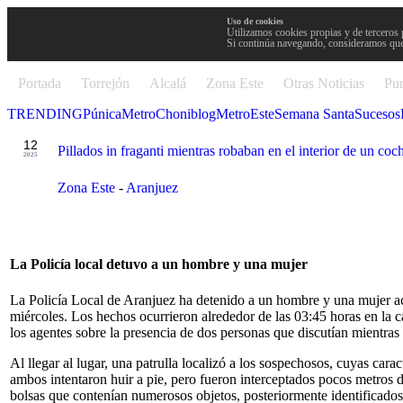
Uso de cookies
Utilizamos cookies propias y de terceros 
Si continúa navegando, consideramos que
Portada
Torrejón
Alcalá
Zona Este
Otras Noticias
Pun
TRENDING
Púnica
Metro
Choniblog
MetroEste
Semana Santa
Sucesos
NOV
12
Pillados in fraganti mientras robaban en el interior de un co
2025
Zona Este
-
Aranjuez
La Policía local detuvo a un hombre y una mujer
La Policía Local de Aranjuez ha detenido a un hombre y una mujer ac
miércoles. Los hechos ocurrieron alrededor de las 03:45 horas en la 
los agentes sobre la presencia de dos personas que discutían mientras
Al llegar al lugar, una patrulla localizó a los sospechosos, cuyas carac
ambos intentaron huir a pie, pero fueron interceptados pocos metros 
bolsas que contenían numerosos objetos, posteriormente identificado