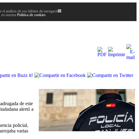
 el análisis de sus hábitos de navegación.
x
, en nuestra
Política de cookies
madrugada de este
iudadana alertó a
sencia policial,
arrojaba varias