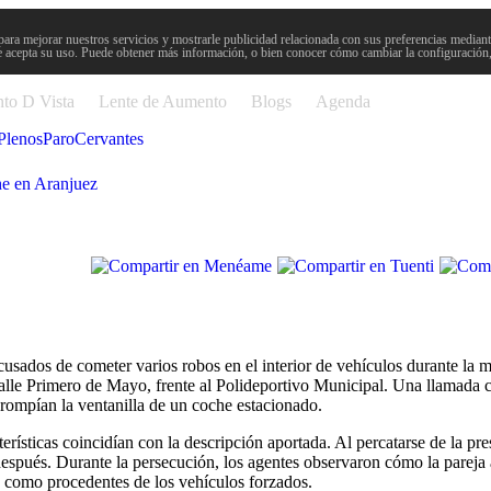
para mejorar nuestros servicios y mostrarle publicidad relacionada con sus preferencias mediante
 acepta su uso. Puede obtener más información, o bien conocer cómo cambiar la configuración
to D Vista
Lente de Aumento
Blogs
Agenda
Plenos
Paro
Cervantes
che en Aranjuez
usados de cometer varios robos en el interior de vehículos durante la 
calle Primero de Mayo, frente al Polideportivo Municipal. Una llamada c
 rompían la ventanilla de un coche estacionado.
terísticas coincidían con la descripción aportada. Al percatarse de la pre
después. Durante la persecución, los agentes observaron cómo la pareja 
s como procedentes de los vehículos forzados.