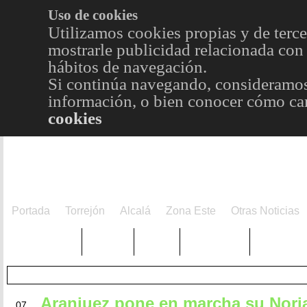
Uso de cookies
Utilizamos cookies propias y de terce
mostrarle publicidad relacionada con 
hábitos de navegación.
Si continúa navegando, consideramos
información, o bien conocer cómo cam
cookies
Portada
Torrejón
Alcalá
Zona Este
Otras Noticias
TRENDING
Púnica
Metro
Choniblog
MetroEst
JUL
Aranjuez pone en marcha su Nori
07