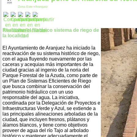
2026
Zona Este
-
Aranjuez
Reactivan el histórico sistema de riego de
la localidad
El Ayuntamiento de Aranjuez ha iniciado la
reactivación de su sistema histórico de riego,
con el agua fluyendo nuevamente por las
caceras y acequias más importantes de la
ciudad gracias al ingenio de la noria del
Parque Forestal de la Azuda, como parte de
un Plan de Sistemas Eficientes de Riego
que busca combinar la conservación del
patrimonio hidráulico con un uso
responsable del agua. La iniciativa,
coordinada por la Delegación de Proyectos e
Infraestructuras Verde y Azul, se extiende a
las principales alineaciones arboladas de la
ciudad, que incluyen fresnos, plátanos y
álamos blancos, y tiene como objetivos
proveer de agua del río Tajo al arbolado
histórico y mantener adecuadamente el