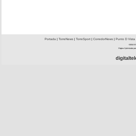
Portada
|
TorreNews
|
TorreSport
|
CorredorNews
|
Punto D Vista
©2010 El 
Página Optimizada par
digitalt