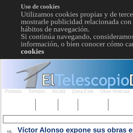
Uso de cookies
Utilizamos cookies propias y de terce
mostrarle publicidad relacionada con 
hábitos de navegación.
Si continúa navegando, consideramos
información, o bien conocer cómo cam
cookies
Portada
Torrejón
Alcalá
Zona Este
Otras Noticias
TRENDING
Púnica
Metro
Choniblog
MetroEst
Víctor Alonso expone sus obras 
ENE
15