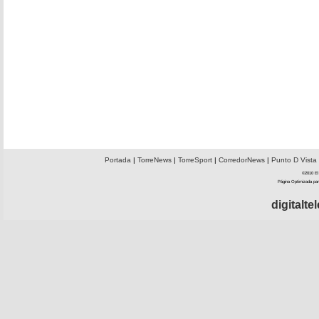
Portada
|
TorreNews
|
TorreSport
|
CorredorNews
|
Punto D Vista
©2010 El 
Página Optimizada par
digitalt