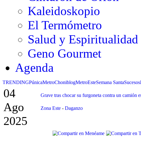
Kaleidoskopio
El Termómetro
Salud y Espiritualidad
Geno Gourmet
Agenda
TRENDING
Púnica
Metro
Choniblog
MetroEste
Semana Santa
Sucesos
04
Grave tras chocar su furgoneta contra un camión
Ago
Zona Este
-
Daganzo
2025