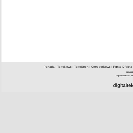
Portada
|
TorreNews
|
TorreSport
|
CorredorNews
|
Punto D Vista
©2010 El 
Página Optimizada par
digitalt