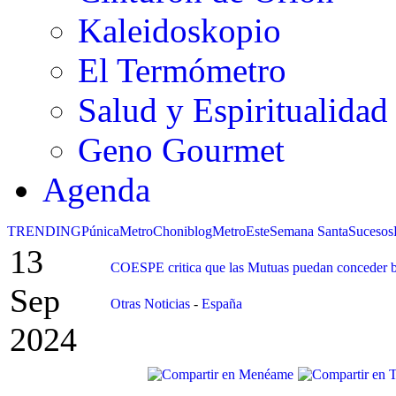
Kaleidoskopio
El Termómetro
Salud y Espiritualidad
Geno Gourmet
Agenda
TRENDING
Púnica
Metro
Choniblog
MetroEste
Semana Santa
Sucesos
13
COESPE critica que las Mutuas puedan conceder ba
Sep
Otras Noticias
-
España
2024