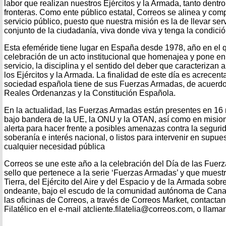
labor que realizan nuestros Ejércitos y la Armada, tanto dentr
fronteras. Como ente público estatal, Correos se alinea y com
servicio público, puesto que nuestra misión es la de llevar ser
conjunto de la ciudadanía, viva donde viva y tenga la condició
Esta efeméride tiene lugar en España desde 1978, año en el q
celebración de un acto institucional que homenajea y pone en v
servicio, la disciplina y el sentido del deber que caracterizan
los Ejércitos y la Armada. La finalidad de este día es acrecent
sociedad española tiene de sus Fuerzas Armadas, de acuerdo c
Reales Ordenanzas y la Constitución Española.
En la actualidad, las Fuerzas Armadas están presentes en 16 m
bajo bandera de la UE, la ONU y la OTAN, así como en misio
alerta para hacer frente a posibles amenazas contra la seguri
soberanía e interés nacional, o listos para intervenir en supues
cualquier necesidad pública
Correos se une este año a la celebración del Día de las Fue
sello que pertenece a la serie ‘Fuerzas Armadas’ y que muestra
Tierra, del Ejército del Aire y del Espacio y de la Armada so
ondeante, bajo el escudo de la comunidad autónoma de Canar
las oficinas de Correos, a través de Correos Market, contactan
Filatélico en el e-mail atcliente.filatelia@correos.com, o llam