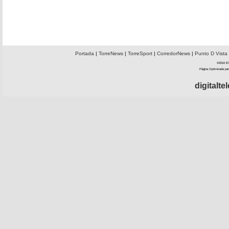
Portada
|
TorreNews
|
TorreSport
|
CorredorNews
|
Punto D Vista
©2010 El 
Página Optimizada par
digitalt