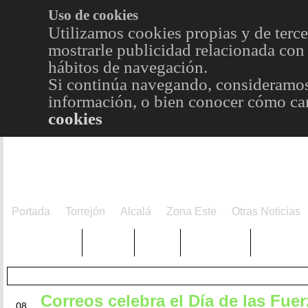
Uso de cookies
Utilizamos cookies propias y de terce
mostrarle publicidad relacionada con 
hábitos de navegación.
Si continúa navegando, consideramos
información, o bien conocer cómo cam
cookies
Portada
Torrejón
Alcalá
Zona Este
Otras Noticias
TRENDING
Púnica
Metro
Choniblog
MetroEst
Correos celebra el Día de las Fue
JUN
08