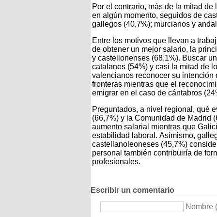
Por el contrario, más de la mitad de
en algún momento, seguidos de cast
gallegos (40,7%); murcianos y anda
Entre los motivos que llevan a traba
de obtener un mejor salario, la prin
y castellonenses (68,1%). Buscar una
catalanes (54%) y casi la mitad de l
valencianos reconocer su intención d
fronteras mientras que el reconocimi
emigrar en el caso de cántabros (24
Preguntados, a nivel regional, qué ev
(66,7%) y la Comunidad de Madrid 
aumento salarial mientras que Galic
estabilidad laboral. Asimismo, gall
castellanoleoneses (45,7%) consider
personal también contribuiría de form
profesionales.
Escribir un comentario
Nombre (