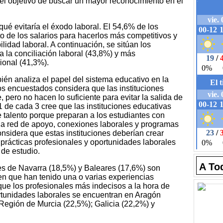
 el objetivo de buscar un mayor reconocimiento en el
qué evitaría el éxodo laboral. El 54,6% de los
 de los salarios para hacerlos más competitivos y
lidad laboral. A continuación, se sitúan los
 la conciliación laboral (43,8%) y más
ional (41,3%).
ién analiza el papel del sistema educativo en la
os encuestados considera que las instituciones
 pero no hacen lo suficiente para evitar la salida de
1 de cada 3 cree que las instituciones educativas
de talento porque preparan a los estudiantes con
a red de apoyo, conexiones laborales y programas
nsidera que estas instituciones deberían crear
 prácticas profesionales y oportunidades laborales
 de estudio.
A To
dores de Navarra (18,5%) y Baleares (17,6%) son
n que han tenido una o varias experiencias
 que los profesionales más indecisos a la hora de
rtunidades laborales se encuentran en Aragón
Región de Murcia (22,5%); Galicia (22,2%) y