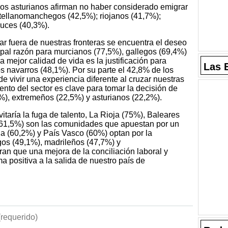
 los asturianos afirman no haber considerado emigrar
ellanomanchegos (42,5%); riojanos (41,7%);
luces (40,3%).
jar fuera de nuestras fronteras se encuentra el deseo
cipal razón para murcianos (77,5%), gallegos (69,4%)
 mejor calidad de vida es la justificación para
Las 
os navarros (48,1%). Por su parte el 42,8% de los
e vivir una experiencia diferente al cruzar nuestras
ento del sector es clave para tomar la decisión de
%), extremeños (22,5%) y asturianos (22,2%).
itaría la fuga de talento, La Rioja (75%), Baleares
(61,5%) son las comunidades que apuestan por un
ia (60,2%) y País Vasco (60%) optan por la
egos (49,1%), madrileños (47,7%) y
an que una mejora de la conciliación laboral y
a positiva a la salida de nuestro país de
requerido)