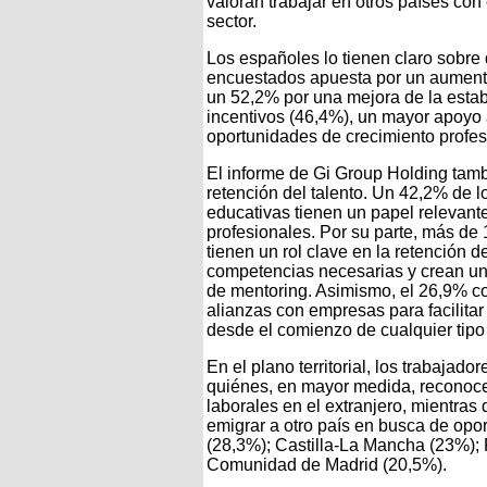
valoran trabajar en otros países con
sector.
Los españoles lo tienen claro sobre 
encuestados apuesta por un aumento
un 52,2% por una mejora de la estabi
incentivos (46,4%), un mayor apoyo a
oportunidades de crecimiento profes
El informe de Gi Group Holding tamb
retención del talento. Un 42,2% de l
educativas tienen un papel relevante,
profesionales. Por su parte, más de 
tienen un rol clave en la retención 
competencias necesarias y crean un
de mentoring. Asimismo, el 26,9% co
alianzas con empresas para facilitar
desde el comienzo de cualquier tipo
En el plano territorial, los trabaja
quiénes, en mayor medida, reconoce
laborales en el extranjero, mientras
emigrar a otro país en busca de opo
(28,3%); Castilla-La Mancha (23%); 
Comunidad de Madrid (20,5%).