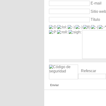
E-mail
Sitio we
Título
Refescar
Enviar