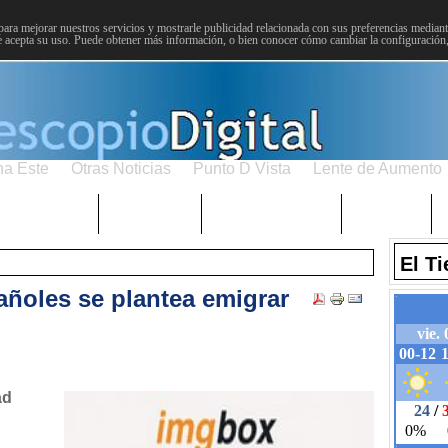
para mejorar nuestros servicios y mostrarle publicidad relacionada con sus preferencias mediante
 acepta su uso. Puede obtener más información, o bien conocer cómo cambiar la configuración
na Este
Otras Noticias
Punto D Vista
Lente de Aumento
Choniblog
MetroEste
Semana Santa
Sucesos
El T
añoles se plantea emigrar
ad