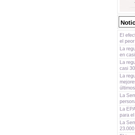
Noti
El efec
el peor
La reg
en cas
La regu
casi 3
La regu
mejore
últimos
La Sem
persona
La EPA 
para e
La Sem
23.000