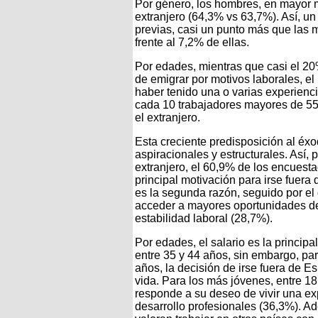
Por género, los hombres, en mayor m
extranjero (64,3% vs 63,7%). Así, u
previas, casi un punto más que las 
frente al 7,2% de ellas.
Por edades, mientras que casi el 20
de emigrar por motivos laborales, e
haber tenido una o varias experienci
cada 10 trabajadores mayores de 55
el extranjero.
Esta creciente predisposición al éx
aspiracionales y estructurales. Así, 
extranjero, el 60,9% de los encuest
principal motivación para irse fuera
es la segunda razón, seguido por el 
acceder a mayores oportunidades de 
estabilidad laboral (28,7%).
Por edades, el salario es la princip
entre 35 y 44 años, sin embargo, pa
años, la decisión de irse fuera de 
vida. Para los más jóvenes, entre 18 
responde a su deseo de vivir una ex
desarrollo profesionales (36,3%). A