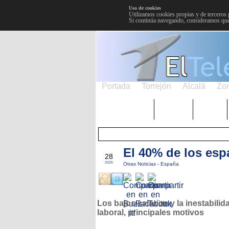
Uso de cookies
Utilizamos cookies propias y de terceros 
Si continúa navegando, consideramos que
Portada
Torrejón
Alcalá
Zo
TRENDING
Púnica
Metro
El 40% de los esp
AGO
28
2025
Otras Noticias
-
España
Los bajos salarios y la inestabilid
laboral, principales motivos