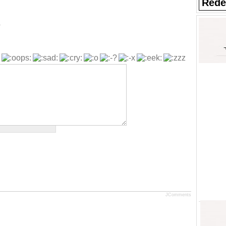
Rede
b
JComments