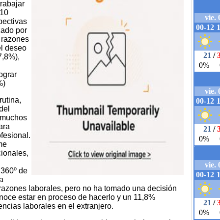
trabajar
 10
pectivas
zado por
s razones
el deseo
7,8%),
ograr
%)
rutina,
del
a muchos
ara
fesional.
rme
ionales,
 360º de
a
 razones laborales, pero no ha tomado una decisión
noce estar en proceso de hacerlo y un 11,8%
ncias laborales en el extranjero.