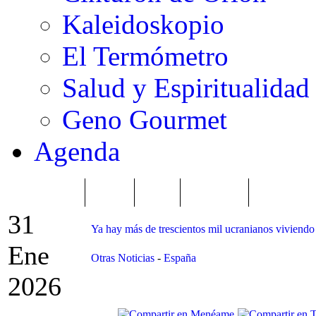
Kaleidoskopio
El Termómetro
Salud y Espiritualidad
Geno Gourmet
Agenda
TRENDING
Púnica
Metro
Choniblog
MetroEste
31
Ya hay más de trescientos mil ucranianos viviend
Ene
Otras Noticias
-
España
2026