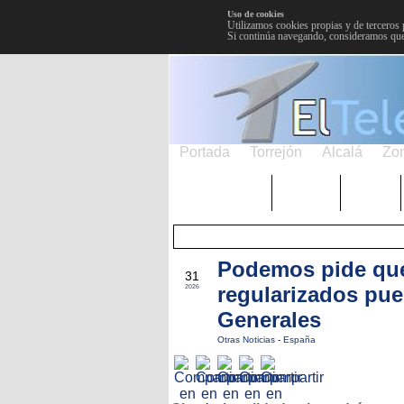
Uso de cookies
Utilizamos cookies propias y de terceros 
Si continúa navegando, consideramos que
Portada
Torrejón
Alcalá
Zo
TRENDING
Púnica
Metro
Podemos pide que
ENE
31
regularizados pue
2026
Generales
Otras Noticias
-
España