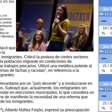
r en las
, y la
lecciones
o central
lantearon
 los
tiva se
 Ministros,
stacó que
 la
inmigrantes. Criticó la postura de ciertos sectores
la población migrante en condiciones de
r trabajos precarios. Utilizó una metáfora potente al
mas de fachas y racistas", en referencia a la
igrantes.
 levantarse por un "país decente" y a involucrarse en
os. Subrayó que, actualmente, los inmigrantes sin
votar en elecciones municipales, lo que considera un
pone de manifiesto la necesidad de una reforma que
 de los inmigrantes.
PP), Alberto Núñez Feijóo, expresó su preocupación