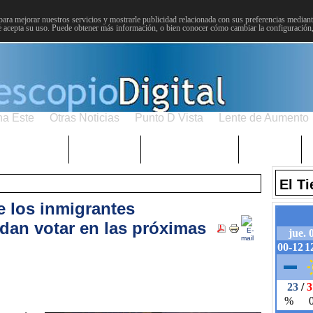
para mejorar nuestros servicios y mostrarle publicidad relacionada con sus preferencias mediante
 acepta su uso. Puede obtener más información, o bien conocer cómo cambiar la configuración
na Este
Otras Noticias
Punto D Vista
Lente de Aumento
Choniblog
MetroEste
Semana Santa
Sucesos
El T
 los inmigrantes
dan votar en las próximas