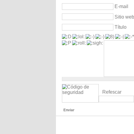
E-mail
Sitio we
Título
Refescar
Enviar