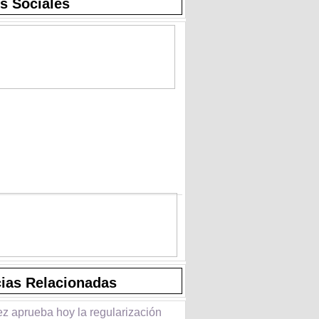
s Sociales
cias Relacionadas
z aprueba hoy la regularización