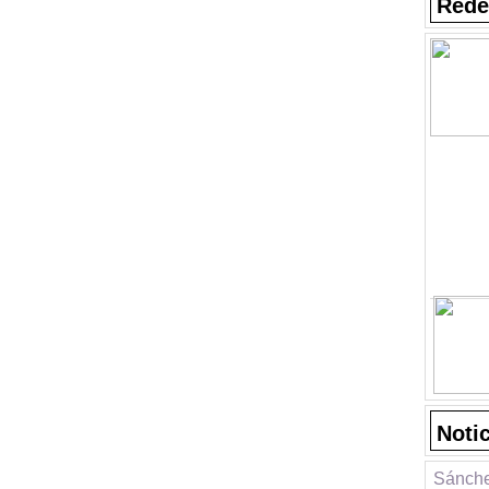
Rede
Noti
Sánche