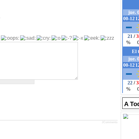
b
A To
JComments