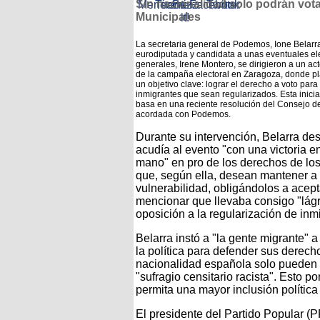
Sin nacionalidad solo podrán vota
Municipales
La secretaria general de Podemos, Ione Belarra
eurodiputada y candidata a unas eventuales e
generales, Irene Montero, se dirigieron a un act
de la campaña electoral en Zaragoza, donde p
un objetivo clave: lograr el derecho a voto para
inmigrantes que sean regularizados. Esta inicia
basa en una reciente resolución del Consejo de
acordada con Podemos.
Durante su intervención, Belarra de
acudía al evento "con una victoria en
mano" en pro de los derechos de los 
que, según ella, desean mantener a 
vulnerabilidad, obligándolos a acepta
mencionar que llevaba consigo "lágri
oposición a la regularización de inm
Belarra instó a "la gente migrante" a
la política para defender sus derech
nacionalidad española solo pueden 
"sufragio censitario racista". Esto 
permita una mayor inclusión política
El presidente del Partido Popular (