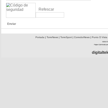
Refescar
Enviar
Portada
|
TorreNews
|
TorreSport
|
CorredorNews
|
Punto D Vista
©2010 El 
Página Optimizada par
digitalt