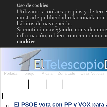
Uso de cookies
Utilizamos cookies propias y de terce
mostrarle publicidad relacionada con 
hábitos de navegación.
Si continúa navegando, consideramos
información, o bien conocer cómo cam
cookies
Portada
Torrejón
Alcalá
Zona Este
Otras Noticias
TRENDING
Púnica
Metro
Choniblog
MetroEst
El PSOE vota con PP y VOX para 
FEB
13