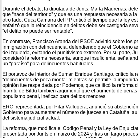
Durante el debate, la diputada de Junts, Marta Madrenas, def
que “nace del territorio” y que es una respuesta necesaria a l
otro lado, Cuca Gamarra del PP criticó el tiempo que la ley es
enfatizó que la reincidencia en delitos debe ser castigada se
“el delito no puede ser rentable”.
En contraste, Francisco Aranda del PSOE advirtió sobre los pe
inmigración con delincuencia, defendiendo que el Gobierno a
de izquierda, evitando el punitivismo extremo. Por su parte, 
consideró la reforma necesaria, aunque insuficiente, señala
un “paraíso” para delincuentes habituales.
El portavoz de Interior de Sumar, Enrique Santiago, criticó la 
“delincuentes de poca monta” mientras se permite la impunida
opinión fue respaldada por Podemos, que calificó la reforma d
Iñarritu de Bildu también argumentó que el aumento de penas 
populismo penal, ineficaz para delitos menores.
ERC, representada por Pilar Vallugera, anunció su abstención
Gobierno para aumentar el número de jueces en Cataluña, aunq
del sistema judicial actual.
La reforma, que modifica el Código Penal y la Ley de Enjuicia
presentada por Junts en marzo de 2024 y, tras un largo proces