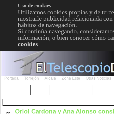
Uso de cookies
Utilizamos cookies propias y de terce
mostrarle publicidad relacionada con 
hábitos de navegación.
Si continúa navegando, consideramos
información, o bien conocer cómo cam
cookies
Portada
Torrejón
Alcalá
Zona Este
Otras Noticias
TRENDING
Púnica
Metro
Choniblog
MetroEst
Oriol Cardona y Ana Alonso cons
FEB
22