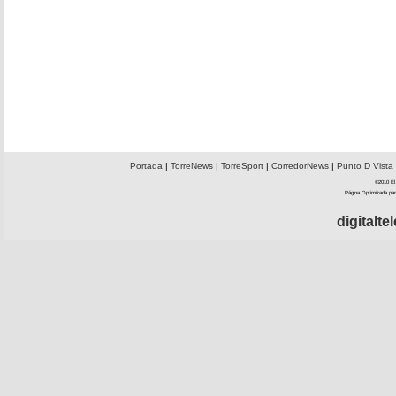
Portada
|
TorreNews
|
TorreSport
|
CorredorNews
|
Punto D Vista
©2010 El 
Página Optimizada par
digitalt