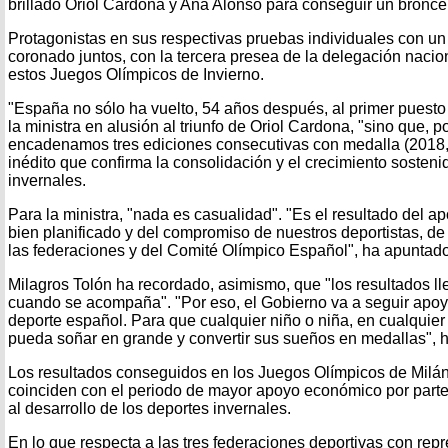
brillado Oriol Cardona y Ana Alonso para conseguir un bronce
Protagonistas en sus respectivas pruebas individuales con un
coronado juntos, con la tercera presea de la delegación nacion
estos Juegos Olímpicos de Invierno.
"España no sólo ha vuelto, 54 años después, al primer puesto
la ministra en alusión al triunfo de Oriol Cardona, "sino que, p
encadenamos tres ediciones consecutivas con medalla (2018, 
inédito que confirma la consolidación y el crecimiento sosteni
invernales.
Para la ministra, "nada es casualidad". "Es el resultado del ap
bien planificado y del compromiso de nuestros deportistas, de
las federaciones y del Comité Olímpico Español", ha apuntado
Milagros Tolón ha recordado, asimismo, que "los resultados ll
cuando se acompaña". "Por eso, el Gobierno va a seguir apoya
deporte español. Para que cualquier niño o niña, en cualquier 
pueda soñar en grande y convertir sus sueños en medallas", 
Los resultados conseguidos en los Juegos Olímpicos de Milá
coinciden con el periodo de mayor apoyo económico por part
al desarrollo de los deportes invernales.
En lo que respecta a las tres federaciones deportivas con rep