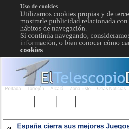
Uso de cookies
Utilizamos cookies propias y de terce
mostrarle publicidad relacionada con 
hábitos de navegación.
Si continúa navegando, consideramos
información, o bien conocer cómo cam
cookies
Portada
Torrejón
Alcalá
Zona Este
Otras Noticias
TRENDING
Púnica
Metro
Choniblog
MetroEst
España cierra sus mejores Juego
FEB
24