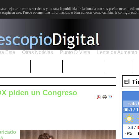
para mejorar nuestros servicios y mostrarle publicidad relacionada con sus preferencias mediante
 acepta su uso. Puede obtener más información, o bien conocer cómo cambiar la configuración
na Este
Otras Noticias
Punto D Vista
Lente de Aumento
Choniblog
MetroEste
Semana Santa
Sucesos
El T
VOX piden un Congreso
bricado
os