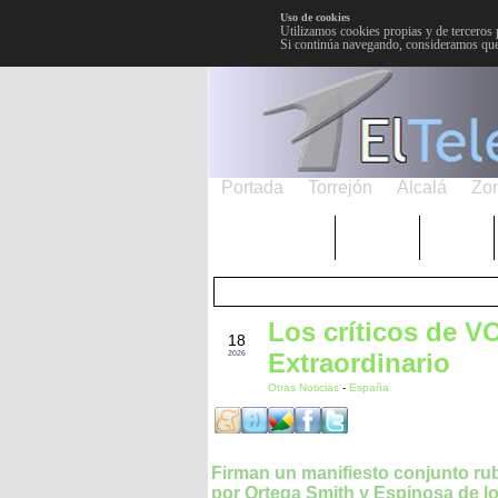
Uso de cookies
Utilizamos cookies propias y de terceros 
Si continúa navegando, consideramos que
Portada
Torrejón
Alcalá
Zo
TRENDING
Púnica
Metro
Los críticos de 
MAR
18
Extraordinario
2026
Otras Noticias
-
España
Firman un manifiesto conjunto ru
por Ortega Smith y Espinosa de l