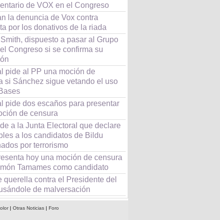
entario de VOX en el Congreso
an la denuncia de Vox contra
a por los donativos de la riada
 Smith, dispuesto a pasar al Grupo
el Congreso si se confirma su
ión
l pide al PP una moción de
a si Sánchez sigue vetando el uso
 Bases
l pide dos escaños para presentar
moción de censura
e a la Junta Electoral que declare
bles a los candidatos de Bildu
ados por terrorismo
esenta hoy una moción de censura
món Tamames como candidato
querella contra el Presidente del
usándole de malversación
olor
|
Otras Noticias
|
Foro