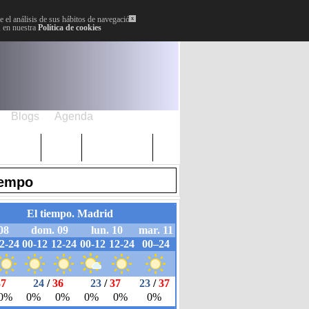
 el análisis de sus hábitos de navegación.
x
, en nuestra
Política de cookies
Blogs
Agenda
Plenos
Paro
Cervantes
iempo