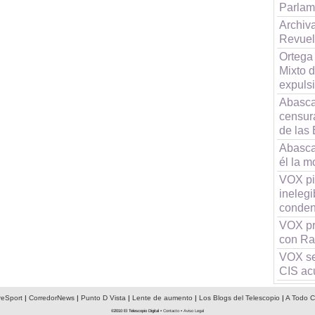
Parlam
Archiv
Revuelt
Ortega
Mixto d
expuls
Abasca
censur
de las
Abasca
él la 
VOX pid
inelegi
conden
VOX pr
con Ra
VOX se 
CIS ac
reSport
|
CorredorNews
|
Punto D Vista
|
Lente de aumento
|
Los Blogs del Telescopio
|
A Todo C
©2010 El Telescopio Digital •
Contacto
•
Aviso Legal