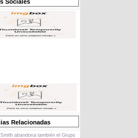
s Sociales
cias Relacionadas
 Smith abandona también el Grupo