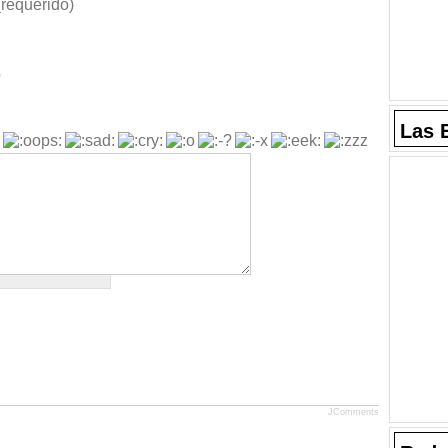
requerido)
b
Las 
JComments