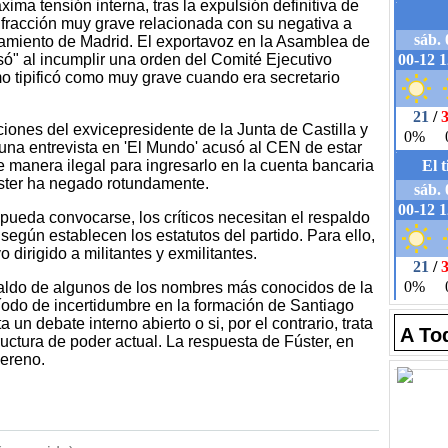
ima tensión interna, tras la expulsión definitiva de
fracción muy grave relacionada con su negativa a
tamiento de Madrid. El exportavoz en la Asamblea de
só" al incumplir una orden del Comité Ejecutivo
mo tipificó como muy grave cuando era secretario
iones del exvicepresidente de la Junta de Castilla y
una entrevista en 'El Mundo' acusó al CEN de estar
e manera ilegal para ingresarlo en la cuenta bancaria
úster ha negado rotundamente.
pueda convocarse, los críticos necesitan el respaldo
según establecen los estatutos del partido. Para ello,
 dirigido a militantes y exmilitantes.
spaldo de algunos de los nombres más conocidos de la
ríodo de incertidumbre en la formación de Santiago
 un debate interno abierto o si, por el contrario, trata
A To
ructura de poder actual. La respuesta de Fúster, en
sereno.