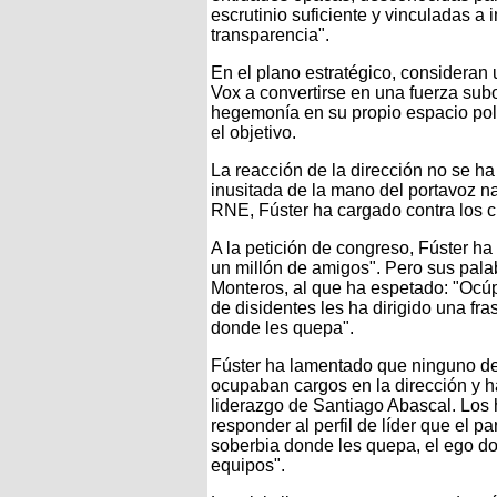
escrutinio suficiente y vinculadas 
transparencia".
En el plano estratégico, consideran 
Vox a convertirse en una fuerza subor
hegemonía en su propio espacio polít
el objetivo.
La reacción de la dirección no se h
inusitada de la mano del portavoz na
RNE, Fúster ha cargado contra los c
A la petición de congreso, Fúster ha
un millón de amigos". Pero sus pal
Monteros, al que ha espetado: "Ocúp
de disidentes les ha dirigido una f
donde les quepa".
Fúster ha lamentado que ninguno de 
ocupaban cargos en la dirección y 
liderazgo de Santiago Abascal. Los 
responder al perfil de líder que el p
soberbia donde les quepa, el ego d
equipos".