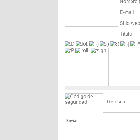
Nombre (
E-mail
Sitio we
Título
Refescar
Enviar