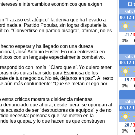
a intereses e intercambios económicos que exigen
un "fracaso estratégico" la deriva que ha llevado a
dinada al Partido Popular, sin lograr disputarle la
ico. "Convertirse en partido bisagra", afirman, no es
a hecho esperar y ha llegado con una dureza
cional, José Antonio Fúster. En una entrevista en
ríticos con un lenguaje especialmente combativo.
 respondido con ironía: "Claro que sí. Yo quiero tener
abras más duras han sido para Espinosa de los
ate de tus negocios. No sé, déjanos en paz". Al resto
rase aún más contundente: "Que se metan el ego por
estos críticos mostrara disidencia mientras
ha denunciado que ahora, desde fuera, se opongan al
ha acusado de ser "destructores de equipos" y de no
artido necesita: personas que "se meten en la
onde les quepa, y lo que hacen es que construyen