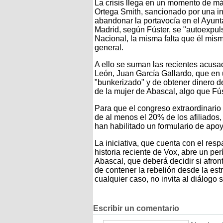
La crisis llega en un momento de máx
Ortega Smith, sancionado por una in
abandonar la portavocía en el Ayun
Madrid, según Fúster, se "autoexpul
Nacional, la misma falta que él mis
general.
A ello se suman las recientes acusac
León, Juan García Gallardo, que en 
"bunkerizado" y de obtener dinero d
de la mujer de Abascal, algo que F
Para que el congreso extraordinario 
de al menos el 20% de los afiliados, 
han habilitado un formulario de apoyo
La iniciativa, que cuenta con el re
historia reciente de Vox, abre un pe
Abascal, que deberá decidir si afronta
de contener la rebelión desde la est
cualquier caso, no invita al diálogo 
Escribir un comentario