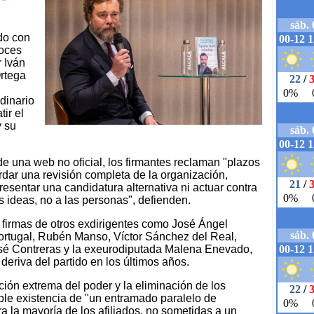
do con
voces
r Iván
Ortega
dinario
tir el
y su
de una web no oficial, los firmantes reclaman "plazos
ordar una revisión completa de la organización,
esentar una candidatura alternativa ni actuar contra
las ideas, no a las personas", defienden.
 firmas de otros exdirigentes como José Ángel
ortugal, Rubén Manso, Víctor Sánchez del Real,
sé Contreras y la exeurodiputada Malena Enevado,
deriva del partido en los últimos años.
ción extrema del poder y la eliminación de los
ible existencia de "un entramado paralelo de
 la mayoría de los afiliados, no sometidas a un