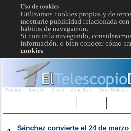
Uso de cookies
Utilizamos cookies propias y de terce
mostrarle publicidad relacionada con 
hábitos de navegación.
Si continúa navegando, consideramos
información, o bien conocer cómo cam
cookies
Portada
Torrejón
Alcalá
Zona Este
Otras Noticias
TRENDING
Púnica
Metro
Choniblog
MetroEst
Sánchez convierte el 24 de marzo 
MAR
26