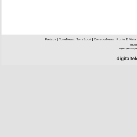
Portada
|
TorreNews
|
TorreSport
|
CorredorNews
|
Punto D Vista
©2010 El 
Página Optimizada par
digitalt