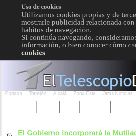
Uso de cookies
Utilizamos cookies propias y de terce
mostrarle publicidad relacionada con 
hábitos de navegación.
Si continúa navegando, consideramos
información, o bien conocer cómo cam
cookies
Portada
Torrejón
Alcalá
Zona Este
Otras Noticias
TRENDING
Púnica
Metro
Choniblog
MetroEst
El Gobierno incorporará la Mutila
FEB
06