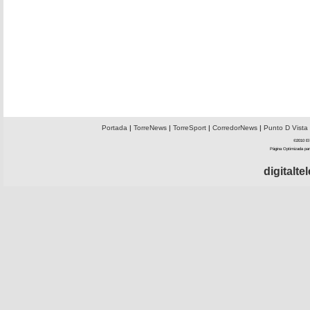
Portada
|
TorreNews
|
TorreSport
|
CorredorNews
|
Punto D Vista
©2010 El 
Página Optimizada par
digitalt