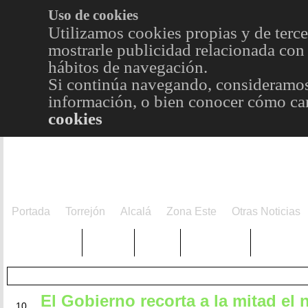
Uso de cookies
Utilizamos cookies propias y de terce
mostrarle publicidad relacionada con 
hábitos de navegación.
Si continúa navegando, consideramos
información, o bien conocer cómo cam
cookies
Portada
Torrejón
Alcalá
Zona Este
Otras Noticias
TRENDING
Púnica
Metro
Choniblog
MetroEst
El Gobierno recorta a la mitad el
MAY
10