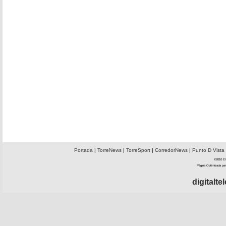
Portada
|
TorreNews
|
TorreSport
|
CorredorNews
|
Punto D Vista
©2010 El 
Página Optimizada par
digitalt