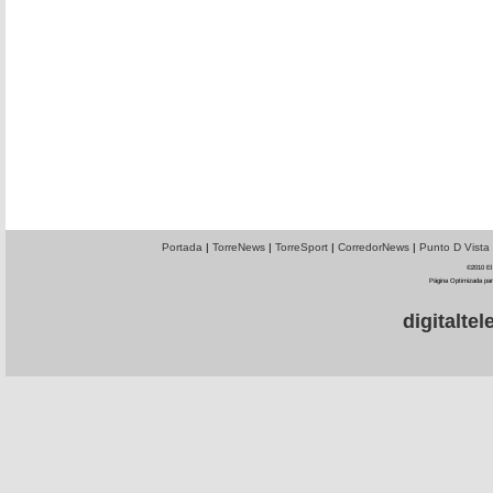
Portada
|
TorreNews
|
TorreSport
|
CorredorNews
|
Punto D Vista
©2010 El 
Página Optimizada par
digitalt