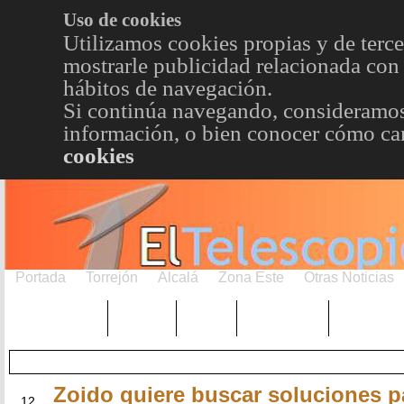
Uso de cookies
Utilizamos cookies propias y de terce
mostrarle publicidad relacionada con 
hábitos de navegación.
Si continúa navegando, consideramos
información, o bien conocer cómo cam
cookies
Portada
Torrejón
Alcalá
Zona Este
Otras Noticias
TRENDING
Púnica
Metro
Choniblog
MetroEst
Zoido quiere buscar soluciones p
MAY
12