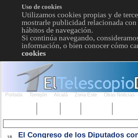
Uso de cookies
Utilizamos cookies propias y de terce
mostrarle publicidad relacionada con 
hábitos de navegación.
Si continúa navegando, consideramos
información, o bien conocer cómo cam
cookies
Portada
Torrejón
Alcalá
Zona Este
Otras Noticias
TRENDING
Púnica
Metro
Choniblog
MetroEst
El Congreso de los Diputados con
MAY
18