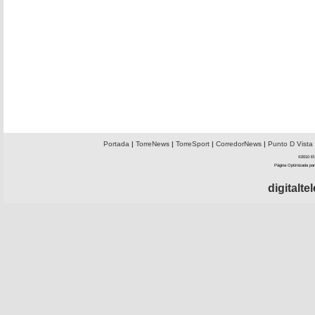
Portada
|
TorreNews
|
TorreSport
|
CorredorNews
|
Punto D Vista
©2010 El 
Página Optimizada par
digitalt