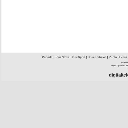
Portada
|
TorreNews
|
TorreSport
|
CorredorNews
|
Punto D Vista
©2010 El 
Página Optimizada par
digitalt