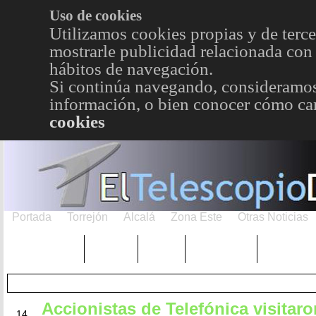
Uso de cookies
Utilizamos cookies propias y de terce
mostrarle publicidad relacionada con 
hábitos de navegación.
Si continúa navegando, consideramos
información, o bien conocer cómo cam
cookies
Portada
Torrejón
Alcalá
Zona Este
Otras Noticias
TRENDING
Púnica
Metro
Choniblog
MetroEst
Accionistas de Telefónica visitaron
JUN
14