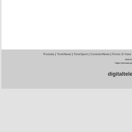
Portada
|
TorreNews
|
TorreSport
|
CorredorNews
|
Punto D Vista
©2010 El 
Página Optimizada par
digitalt