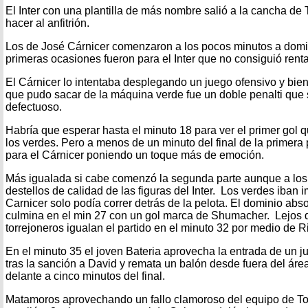
El Inter con una plantilla de más nombre salió a la cancha de 
hacer al anfitrión.
Los de José Cárnicer comenzaron a los pocos minutos a domin
primeras ocasiones fueron para el Inter que no consiguió renta
El Cárnicer lo intentaba desplegando un juego ofensivo y bie
que pudo sacar de la máquina verde fue un doble penalti que 
defectuoso.
Habría que esperar hasta el minuto 18 para ver el primer gol
los verdes. Pero a menos de un minuto del final de la primera
para el Cárnicer poniendo un toque más de emoción.
Más igualada si cabe comenzó la segunda parte aunque a los
destellos de calidad de las figuras del Inter. Los verdes iban
Carnicer solo podía correr detrás de la pelota. El dominio abso
culmina en el min 27 con un gol marca de Shumacher. Lejos d
torrejoneros igualan el partido en el minuto 32 por medio de Ri
En el minuto 35 el joven Bateria aprovecha la entrada de un j
tras la sanción a David y remata un balón desde fuera del áre
delante a cinco minutos del final.
Matamoros aprovechando un fallo clamoroso del equipo de Tor