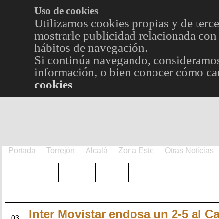
Uso de cookies
Utilizamos cookies propias y de terce
mostrarle publicidad relacionada con 
hábitos de navegación.
Si continúa navegando, consideramos
información, o bien conocer cómo cam
cookies
Portada
Torrejón
Alcalá
Zona Este
Otras Noticias
TRENDING
Púnica
Metro
Choniblog
MetroEst
Inter Movistar endosa un 2-5 al Ca
SEP
03