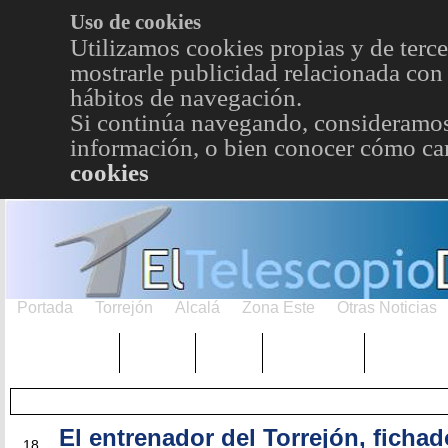
Uso de cookies
Utilizamos cookies propias y de terce
mostrarle publicidad relacionada con 
hábitos de navegación.
Si continúa navegando, consideramos
información, o bien conocer cómo cam
cookies
Portada
Torrejón
Alcalá
Zona Este
Otras Noticias
TRENDING
Púnica
Metro
Choniblog
MetroEst
El entrenador del Torrejón, fichad
JUN
18