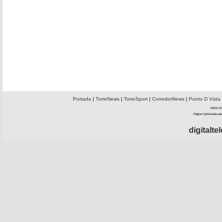
Portada
|
TorreNews
|
TorreSport
|
CorredorNews
|
Punto D Vista
©2010 El 
Página Optimizada par
digitalt