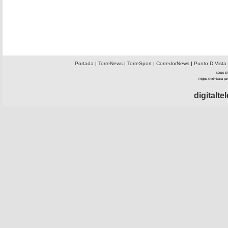
Portada
|
TorreNews
|
TorreSport
|
CorredorNews
|
Punto D Vista
©2010 El 
Página Optimizada par
digitalt