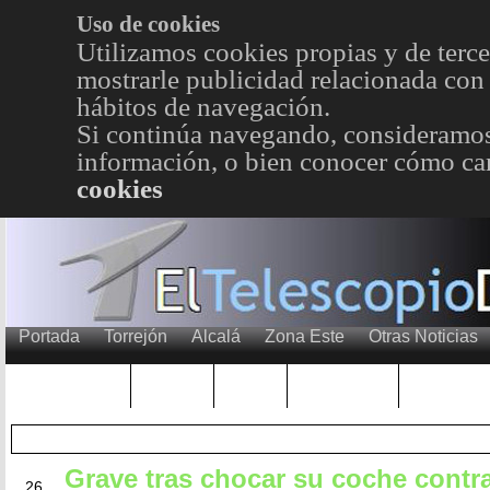
Uso de cookies
Utilizamos cookies propias y de terce
mostrarle publicidad relacionada con 
hábitos de navegación.
Si continúa navegando, consideramos
información, o bien conocer cómo cam
cookies
Portada
Torrejón
Alcalá
Zona Este
Otras Noticias
TRENDING
Púnica
Metro
Choniblog
MetroEst
Grave tras chocar su coche contr
MAY
26