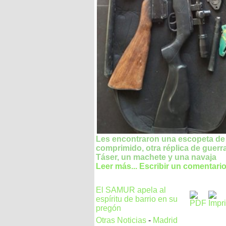
Les encontraron una escopeta de 
comprimido, otra réplica de guerr
Táser, un machete y una navaja
Leer más...
Escribir un comentari
El SAMUR apela al
espíritu de barrio en su
pregón
Otras Noticias
-
Madrid