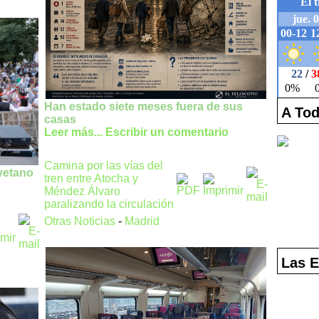
Han estado siete meses fuera de sus
A Tod
casas
Leer más...
Escribir un comentario
Camina por las vías del
yetano
tren entre Atocha y
o
Méndez Álvaro
paralizando la circulación
Otras Noticias
-
Madrid
Las E