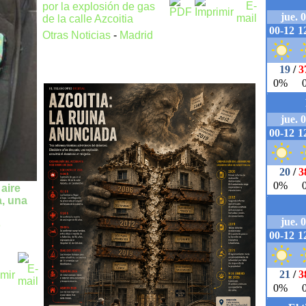
por la explosión de gas
de la calle Azcoitia
Otras Noticias
-
Madrid
aire
a, una
o