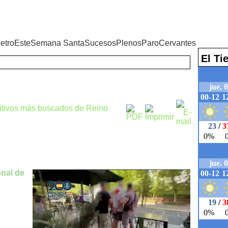
etroEste
Semana Santa
Sucesos
Plenos
Paro
Cervantes
El T
gitivos más buscados de Reino
nal de
o