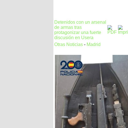
Detenidos con un arsenal
de armas tras
protagonizar una fuerte
discusión en Usera
Otras Noticias
-
Madrid