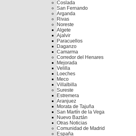
Coslada
San Fernando
Arganda
Rivas
Noreste
Algete
Ajalvir
Paracuellos
Daganzo
Camarma
Corredor del Henares
Mejorada
Velilla
Loeches
Meco
Villalbilla
Sureste
Estremera
Aranjuez
Morata de Tajuña
San Martín de la Vega
Nuevo Baztán
Otras Noticias
Comunidad de Madrid
España