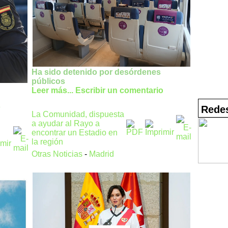
Ha sido detenido por desórdenes
públicos
Leer más...
Escribir un comentario
o
Redes
La Comunidad, dispuesta
a ayudar al Rayo a
encontrar un Estadio en
la región
Otras Noticias
-
Madrid