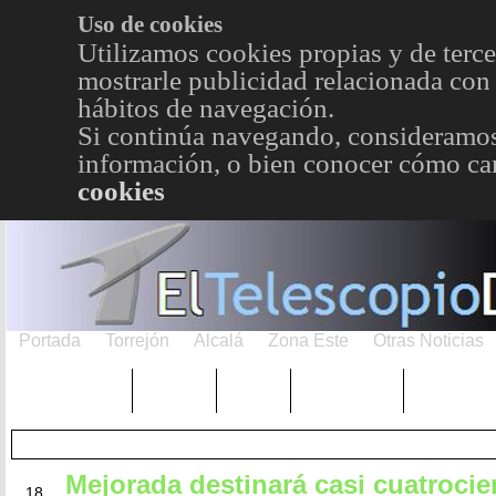
Uso de cookies
Utilizamos cookies propias y de terce
mostrarle publicidad relacionada con 
hábitos de navegación.
Si continúa navegando, consideramos
información, o bien conocer cómo cam
cookies
Portada
Torrejón
Alcalá
Zona Este
Otras Noticias
TRENDING
Púnica
Metro
Choniblog
MetroEst
Mejorada destinará casi cuatrocie
ENE
18