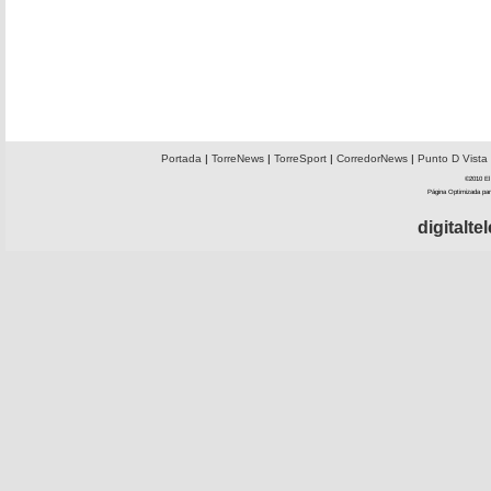
Portada
|
TorreNews
|
TorreSport
|
CorredorNews
|
Punto D Vista
©2010 El 
Página Optimizada par
digitalt