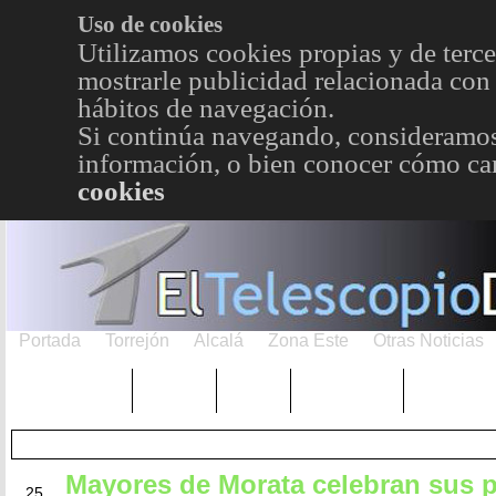
Uso de cookies
Utilizamos cookies propias y de terce
mostrarle publicidad relacionada con 
hábitos de navegación.
Si continúa navegando, consideramos
información, o bien conocer cómo cam
cookies
Portada
Torrejón
Alcalá
Zona Este
Otras Noticias
TRENDING
Púnica
Metro
Choniblog
MetroEst
Mayores de Morata celebran sus 
JUL
25