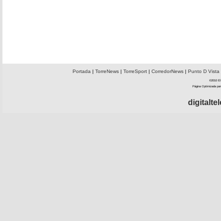
Portada
|
TorreNews
|
TorreSport
|
CorredorNews
|
Punto D Vista
©2010 El 
Página Optimizada par
digitalt