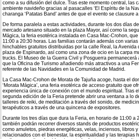
como a su difusión del dulce. Tras este momento central, las c
ambiente navideño gracias al pasacalles ‘El Espíritu de la Na
charanga ‘Patatas Band’ antes de que el evento se clausure a l
De forma paralela a estas actividades, durante los dos días de f
mercado artesano situado en la plaza Mayor, así como la seg
Mágica, la feria esotérica instalada en Casa Mac-Crohon, qu
11:00 a 20:30 horas. Las familias contarán además con varias 
hinchables gratuitos distribuidas por la calle Real, la Avenida 
plaza de Espinardo, así como una zona de ocio en la carpa mu
trucks. El Museo de la Guerra Civil y Posguerra permanecerá ab
que la Oficina de Turismo añadiendo más atractivos a una Fer
referente de las Navidades en la Comunidad de Madrid.
La Casa Mac-Crohon de Morata de Tajuña acoge, hasta el domi
‘Morata Mágica’, una feria esotérica de acceso gratuito que ofr
experiencia única de conexión con el mundo espiritual. Tras e
segunda edición de la Feria pretende abrir una ventana a lo 
talleres de reiki, de meditación a través del sonido, de medic
terapéuticos a través de una quincena de expositores.
Durante los tres días que dura la Feria, en horario de 11:00 a 
también podrán recorrer diversos stands de productos esotérico
como amuletos, piedras energéticas, velas, inciensos, libros 
relacionados con el bienestar, la espiritualidad y las terapias