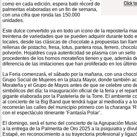
como en cada edición, espera batir récord de
palmeritas elaboradas en un fin de semana,
con una cifra que ronda las 150.000
unidades.
Este dulce convertido ya en todo un icono de la repostería ma
treintena de variedades que se pueden adquirir durante todo 
locales, desde las clásicas de chocolate a propuestas tan lla
rellenas de pistacho, fresa, lotus, pantera rosa, ferrero, choco
polvorón. Hojaldres cuya autenticidad se plasma con un sello 
procedentes de los hornos morateños tienen y que, además de
diferencia de las imitaciones que han proliferado en los últim
La Feria comenzará, el sábado por la mañana, con una chocol
Grupo Social de Mujeres en la plaza Mayor, donde también ac
Morateña y el Grupo de Mayos antes de que se celebre uno 
simbólicos del día: la inauguración oficial de la feria y el repa
gigante elaborada por la Pastelería de la Torre. El ambiente 
al concierto de la Big Band que tendrá lugar al mediodía y a l
recorrerán las calles del municipio primero con la charanga ‘R
con el espectáculo itinerante ‘Fantasía Polar’.
El domingo, será el turno del concierto de la Agrupación Mus
a la entrega de la Palmerita de Oro 2025 a la psiquiatra y di
Estapé, en reconocimiento a su trayectoria profesional y ligaz