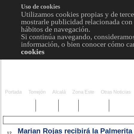
Uso de cookies
Utilizamos cookies propias y de terce
mostrarle publicidad relacionada con 
hábitos de navegación.
Si continúa navegando, consideramos
información, o bien conocer cómo cam
cookies
Portada
Torrejón
Alcalá
Zona Este
Otras Noticias
TRENDING
Púnica
Metro
Choniblog
MetroEst
Marian Rojas recibirá la Palmerita
DIC
12