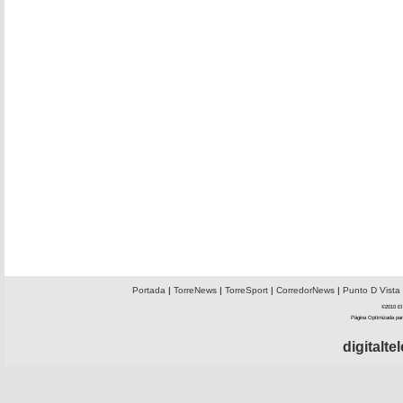
Portada
|
TorreNews
|
TorreSport
|
CorredorNews
|
Punto D Vista
©2010 El 
Página Optimizada par
digitalt