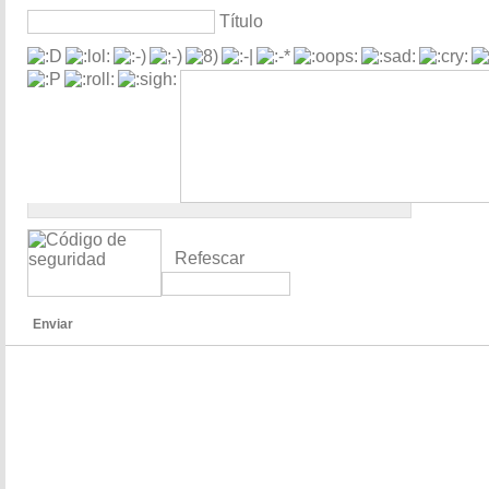
Título
Refescar
Enviar