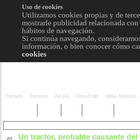
Uso de cookies
Utilizamos cookies propias y de terce
mostrarle publicidad relacionada con 
hábitos de navegación.
Si continúa navegando, consideramos
información, o bien conocer cómo cam
cookies
Portada
Torrejón
Alcalá
Zona Este
Otras Noticias
TRENDING
Púnica
Metro
Choniblog
MetroEst
Un tractor, probable causante del
MAY
07