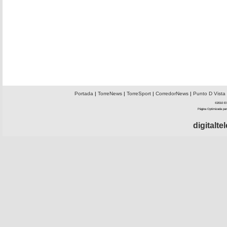
Portada
|
TorreNews
|
TorreSport
|
CorredorNews
|
Punto D Vista
©2010 El 
Página Optimizada par
digitalt