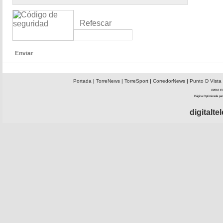
Refescar
Enviar
Portada
|
TorreNews
|
TorreSport
|
CorredorNews
|
Punto D Vista
©2010 El 
Página Optimizada par
digitalt