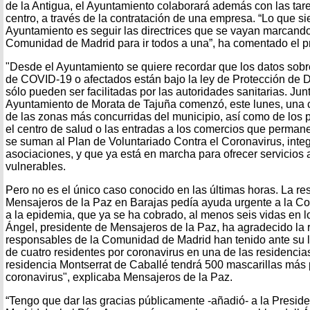
de la Antigua, el Ayuntamiento colaborará además con las tar
centro, a través de la contratación de una empresa. “Lo que s
Ayuntamiento es seguir las directrices que se vayan marcando
Comunidad de Madrid para ir todos a una”, ha comentado el pr
"Desde el Ayuntamiento se quiere recordar que los datos sobr
de COVID-19 o afectados están bajo la ley de Protección de Da
sólo pueden ser facilitadas por las autoridades sanitarias. Jun
Ayuntamiento de Morata de Tajuña comenzó, este lunes, una
de las zonas más concurridas del municipio, así como de los
el centro de salud o las entradas a los comercios que perman
se suman al Plan de Voluntariado Contra el Coronavirus, inte
asociaciones, y que ya está en marcha para ofrecer servicios
vulnerables.
Pero no es el único caso conocido en las últimas horas. La re
Mensajeros de la Paz en Barajas pedía ayuda urgente a la Co
a la epidemia, que ya se ha cobrado, al menos seis vidas en lo
Ángel, presidente de Mensajeros de la Paz, ha agradecido la 
responsables de la Comunidad de Madrid han tenido ante su l
de cuatro residentes por coronavirus en una de las residenci
residencia Montserrat de Caballé tendrá 500 mascarillas más p
coronavirus", explicaba Mensajeros de la Paz.
“Tengo que dar las gracias públicamente -añadió- a la Presi