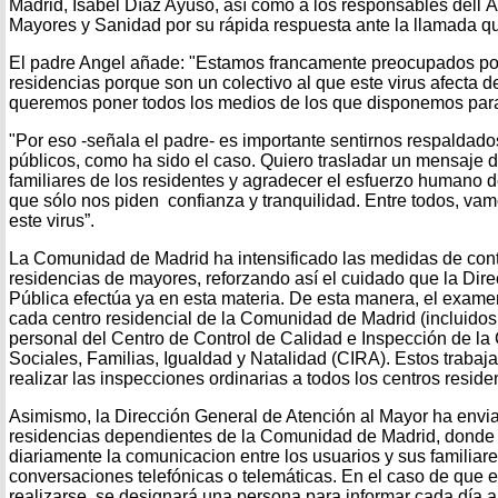
Madrid, Isabel Díaz Ayuso, así como a los responsables dell Á
Mayores y Sanidad por su rápida respuesta ante la llamada q
El padre Angel añade: "Estamos francamente preocupados po
residencias porque son un colectivo al que este virus afecta 
queremos poner todos los medios de los que disponemos para e
"Por eso -señala el padre- es importante sentirnos respaldado
públicos, como ha sido el caso. Quiero trasladar un mensaje d
familiares de los residentes y agradecer el esfuerzo humano d
que sólo nos piden confianza y tranquilidad. Entre todos, vamo
este virus”.
La Comunidad de Madrid ha intensificado las medidas de contr
residencias de mayores, reforzando así el cuidado que la Dir
Pública efectúa ya en esta materia. De esta manera, el examen
cada centro residencial de la Comunidad de Madrid (incluidos l
personal del Centro de Control de Calidad e Inspección de la 
Sociales, Familias, Igualdad y Natalidad (CIRA). Estos traba
realizar las inspecciones ordinarias a todos los centros reside
Asimismo, la Dirección General de Atención al Mayor ha envi
residencias dependientes de la Comunidad de Madrid, donde se
diariamente la comunicacion entre los usuarios y sus familiar
conversaciones telefónicas o telemáticas. En el caso de que e
realizarse, se designará una persona para informar cada día a 