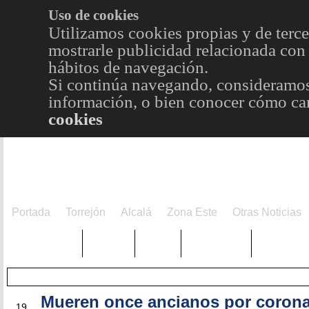
Uso de cookies
Utilizamos cookies propias y de terce
mostrarle publicidad relacionada con 
hábitos de navegación.
Si continúa navegando, consideramos
información, o bien conocer cómo cam
cookies
Portada
Torrejón
Alcalá
Zona Este
Otras Noticias
TRENDING
Púnica
Metro
Choniblog
MetroEst
Mueren once ancianos por corona
MAR
19