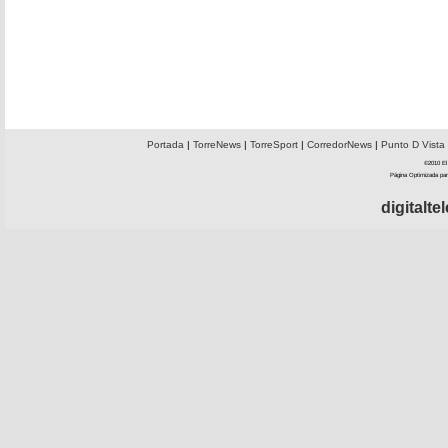
Portada
|
TorreNews
|
TorreSport
|
CorredorNews
|
Punto D Vista
©2010 El 
Página Optimizada par
digitalt