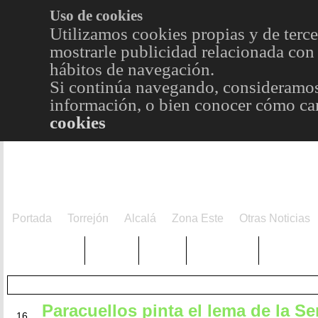
Uso de cookies
Utilizamos cookies propias y de terce
mostrarle publicidad relacionada con 
hábitos de navegación.
Si continúa navegando, consideramos
información, o bien conocer cómo cam
cookies
Portada
Torrejón
Alcalá
Zona Este
Otras Noticias
TRENDING
Púnica
Metro
Choniblog
MetroEst
Paracuellos pinta el lema de la S
JUN
16