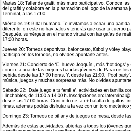
Martes 18: Taller de grafiti más muro participativo. Conoce las 
del grafiti y colabora en la plasmación del logo de la semana
Terminal, a las 17:00.
Miércoles 19: Billar humano. Te invitamos a echar una partida 
diferente, en este no hay palos y tendrás que usar tu cuerpo p
Después, sumérgete en el mundo virtual con las gafas de reali
17:00 horas.
Jueves 20: Torneos deportivos, baloncesto, fútbol y vóley play
participa en los torneos, no olvides apuntarte antes.
Viernes 21: Concierto de ‘El huevo Joaquín’, más ‘hot dogs’ y 
conoce a una de las mejores bandas jóvenes de Paracuellos y
bebida desde las 17:00 horas. Y, desde las 21:00, ‘Pool party’, 
música, juegos y muchas sorpresas más. No olvides apuntarte
Sábado 22: ‘Dale juego a tu familia’, actividades en familia c
Hinchables, de 11:00 a 14:00 h. Inscripciones en: laterminal
desde las 17.00 horas, Concierto de rap + batalla de gallos, i
rimas, además podrás disfrutar a la vez con un toro mecánico y
Domingo 23: Torneos de billar y de juegos de mesa, desde las
Además de estas actividades, abiertas a todos los jóvenes que