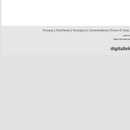
Portada
|
TorreNews
|
TorreSport
|
CorredorNews
|
Punto D Vista
©2010 El 
Página Optimizada par
digitalt