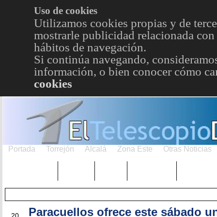
Uso de cookies
Utilizamos cookies propias y de terce
mostrarle publicidad relacionada con 
hábitos de navegación.
Si continúa navegando, consideramos
información, o bien conocer cómo cam
cookies
Portada
Torrejón
Alcalá
Zona Este
Otras Noticias
TRENDING
Púnica
Metro
Choniblog
MetroEst
Paracuellos ofrece este sábado u
DIC
20