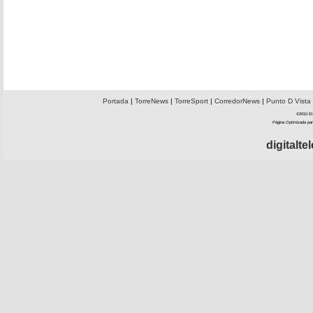
Portada
|
TorreNews
|
TorreSport
|
CorredorNews
|
Punto D Vista
©2010 El 
Página Optimizada par
digitalt