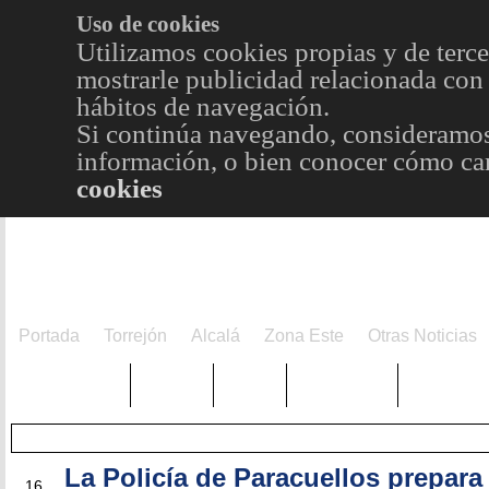
Uso de cookies
Utilizamos cookies propias y de terce
mostrarle publicidad relacionada con 
hábitos de navegación.
Si continúa navegando, consideramos
información, o bien conocer cómo cam
cookies
Portada
Torrejón
Alcalá
Zona Este
Otras Noticias
TRENDING
Púnica
Metro
Choniblog
MetroEst
La Policía de Paracuellos prepara
ENE
16