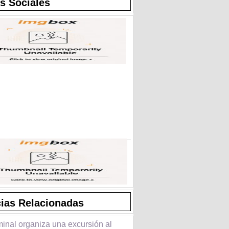
s Sociales
cias Relacionadas
minal organiza una excursión al