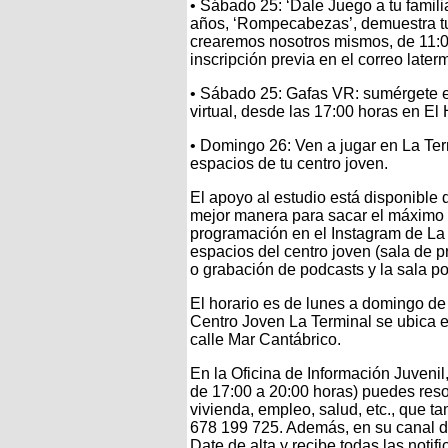
• Sábado 25: ‘Dale Juego a tu famili
años, ‘Rompecabezas’, demuestra t
crearemos nosotros mismos, de 11:00
inscripción previa en el correo lat
• Sábado 25: Gafas VR: sumérgete e
virtual, desde las 17:00 horas en El
• Domingo 26: Ven a jugar en La Term
espacios de tu centro joven.
El apoyo al estudio está disponible 
mejor manera para sacar el máximo r
programación en el Instagram de La
espacios del centro joven (sala de 
o grabación de podcasts y la sala pol
El horario es de lunes a domingo de 
Centro Joven La Terminal se ubica e
calle Mar Cantábrico.
En la Oficina de Información Juvenil,
de 17:00 a 20:00 horas) puedes reso
vivienda, empleo, salud, etc., que 
678 199 725. Además, en su canal d
Date de alta y recibe todas las notif