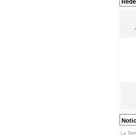
Rede
Noti
La Ter