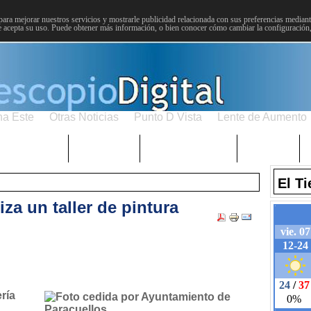
para mejorar nuestros servicios y mostrarle publicidad relacionada con sus preferencias mediante
 acepta su uso. Puede obtener más información, o bien conocer cómo cambiar la configuración
na Este
Otras Noticias
Punto D Vista
Lente de Aumento
Choniblog
MetroEste
Semana Santa
Sucesos
El T
za un taller de pintura
ría