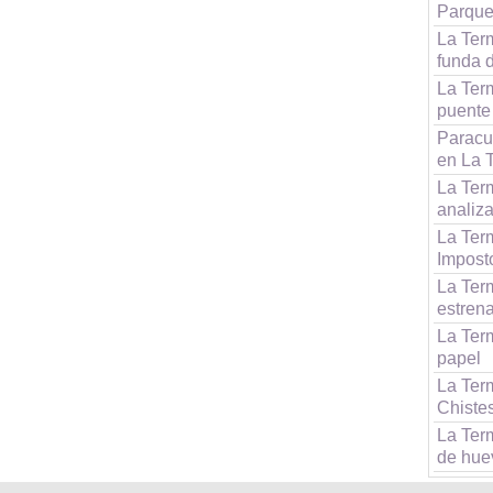
Parque
La Term
funda d
La Term
puente
Paracue
en La 
La Term
analiz
La Term
Impost
La Term
estrena
La Ter
papel
La Ter
Chiste
La Term
de huev