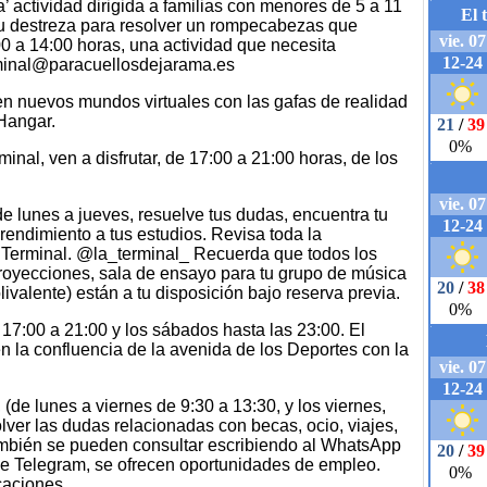
a’ actividad dirigida a familias con menores de 5 a 11
u destreza para resolver un rompecabezas que
 a 14:00 horas, una actividad que necesita
erminal@paracuellosdejarama.es
n nuevos mundos virtuales con las gafas de realidad
 Hangar.
inal, ven a disfrutar, de 17:00 a 21:00 horas, de los
de lunes a jueves, resuelve tus dudas, encuentra tu
endimiento a tus estudios. Revisa toda la
 Terminal. @la_terminal_ Recuerda que todos los
proyecciones, sala de ensayo para tu grupo de música
ivalente) están a tu disposición bajo reserva previa.
17:00 a 21:00 y los sábados hasta las 23:00. El
n la confluencia de la avenida de los Deportes con la
 (de lunes a viernes de 9:30 a 13:30, y los viernes,
lver las dudas relacionadas con becas, ocio, viajes,
también se pueden consultar escribiendo al WhatsApp
e Telegram, se ofrecen oportunidades de empleo.
icaciones.