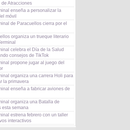
 de Atracciones
inal enseña a personalizar la
el móvil
inal de Paracuellos cierra por el
llos organiza un trueque literario
Terminal
inal celebra el Día de la Salud
ando consejos de TikTok
inal propone jugar al juego del
or
inal organiza una carrera Holi para
r la primavera
minal enseña a fabricar aviones de
minal organiza una Batalla de
s esta semana
inal estrena febrero con un taller
os interactivos