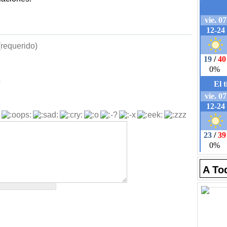
requerido)
b
A To