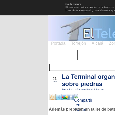
Uso de cookies
Utilizamos cookies propias y de terceros 
Si continúa navegando, consideramos que
Portada
Torrejón
Alcalá
Zo
TRENDING
Púnica
Metro
La Terminal organi
ENE
21
sobre piedras
2025
Zona Este
-
Paracuellos del Jarama
Además preparan un taller de bate