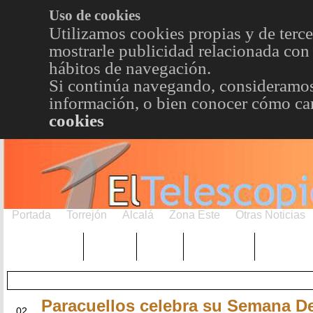
Uso de cookies
Utilizamos cookies propias y de terce
mostrarle publicidad relacionada con 
hábitos de navegación.
Si continúa navegando, consideramos
información, o bien conocer cómo cam
cookies
Portada
Torrejón
Alcalá
Zona Este
Otras Noticias
TRENDING
Púnica
Metro
Choniblog
MetroEst
Paracuellos celebra su Semana De
JUN
02