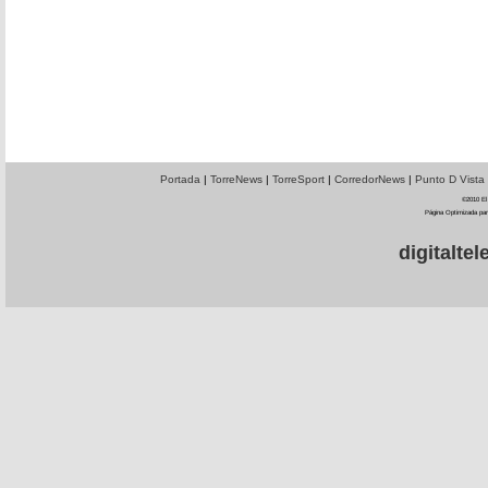
Portada
|
TorreNews
|
TorreSport
|
CorredorNews
|
Punto D Vista
©2010 El 
Página Optimizada par
digitalt