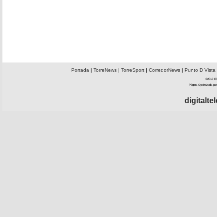
Portada
|
TorreNews
|
TorreSport
|
CorredorNews
|
Punto D Vista
©2010 El 
Página Optimizada par
digitalt