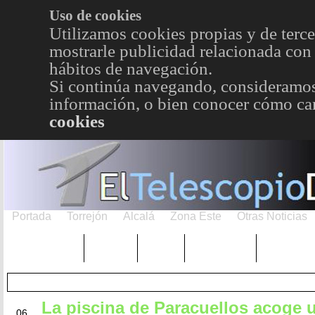
Uso de cookies
Utilizamos cookies propias y de terce
mostrarle publicidad relacionada con 
hábitos de navegación.
Si continúa navegando, consideramos
información, o bien conocer cómo cam
cookies
Portada
Torrejón
Alcalá
Zona Este
Otras Noticias
TRENDING
Púnica
Metro
Choniblog
MetroEst
La piscina de Paracuellos acoge u
JUN
06