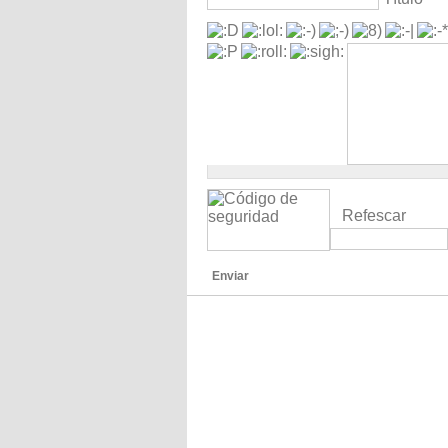
Refescar
Enviar