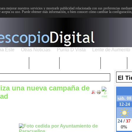
para mejorar nuestros servicios y mostrarle publicidad relacionada con sus preferencias mediante
 acepta su uso. Puede obtener más información, o bien conocer cómo cambiar la configuración
na Este
Otras Noticias
Punto D Vista
Lente de Aumento
Choniblog
MetroEste
Semana Santa
Sucesos
El T
niza una nueva campaña de
dad