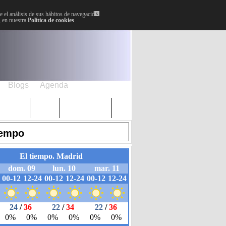
 el análisis de sus hábitos de navegación.
x
, en nuestra
Política de cookies
Blogs
Agenda
Plenos
Paro
Cervantes
iempo