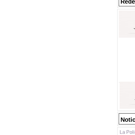
Rede
Noti
La Pol