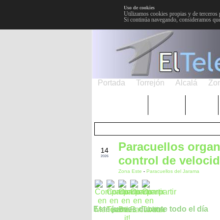
Uso de cookies
Utilizamos cookies propias y de terceros 
Si continúa navegando, consideramos que
Portada
Torrejón
Alcalá
Zo
TRENDING
Púnica
Metro
Paracuellos orga
MAY
14
control de veloci
2026
Zona Este
-
Paracuellos del Jarama
Este jueves durante todo el día