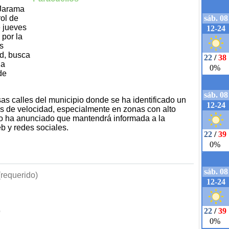
 Jarama
ol de
e jueves
 por la
s
ad, busca
la
de
sas calles del municipio donde se ha identificado un
es de velocidad, especialmente en zonas con alto
to ha anunciado que mantendrá informada a la
b y redes sociales.
requerido)
b