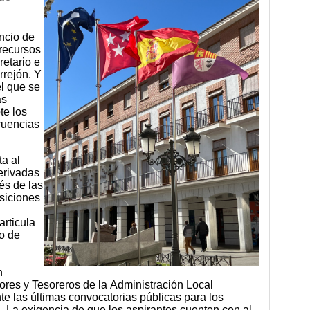
ncio de
recursos
retario e
rrejón. Y
l que se
as
te los
cuencias
ta al
erivadas
és de las
siciones
articula
o de
n
tores y Tesoreros de la Administración Local
 las últimas convocatorias públicas para los
. La exigencia de que los aspirantes cuenten con al