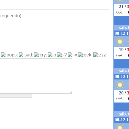
requerido)
b