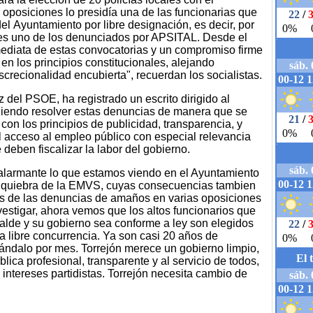
 oposiciones lo presidía una de las funcionarias que
el Ayuntamiento por libre designación, es decir, por
o es uno de los denunciados por APSITAL. Desde el
mediata de estas convocatorias y un compromiso firme
n los principios constitucionales, alejando
screcionalidad encubierta", recuerdan los socialistas.
oz del PSOE, ha registrado un escrito dirigido al
idiendo resolver estas denuncias de manera que se
on los principios de publicidad, transparencia, y
el acceso al empleo público con especial relevancia
 deben fiscalizar la labor del gobierno.
s alarmante lo que estamos viendo en el Ayuntamiento
a quiebra de la EMVS, cuyas consecuencias tambien
és de las denuncias de amaños en varias oposiciones
estigar, ahora vemos que los altos funcionarios que
calde y su gobierno sea conforme a ley son elegidos
a libre concurrencia. Ya son casi 20 años de
ándalo por mes. Torrejón merece un gobierno limpio,
lica profesional, transparente y al servicio de todos,
intereses partidistas. Torrejón necesita cambio de