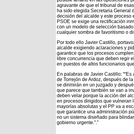
agravante de que el tribunal de esas
ha sido elegida Secretaria General d
decisión del alcalde y este proces
PSOE se exige una rectificación in
con un modelo de selección basado e
cualquier sombra de favoritismo o di
Por todo ello Javier Castillo, portav
alcalde exigiendo aclaraciones y p
garantice que los procesos cumplen c
libre concurrencia que deben regir 
en puestos de altos funcionarios que
En palabras de Javier Castillo: ““E
de Torrejón de Ardoz, después de l
se dirimirán en un juzgado y despu
que parece que también se van a inv
deben velar porque la acción del al
en procesos dirigidos que vulneran l
mayorías absolutas y el PP va a esc
que garantice una administración púb
no un sistema diseñado para blindar 
gobierno urgente.”.”