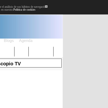
 el análisis de sus hábitos de navegación.
x
, en nuestra
Política de cookies
Blogs
Agenda
Plenos
Paro
Cervantes
scopio TV