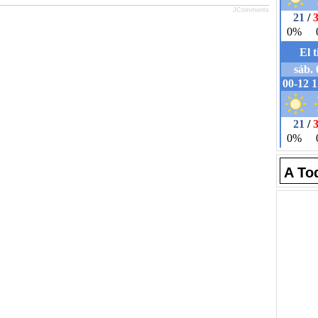
JComments
A To