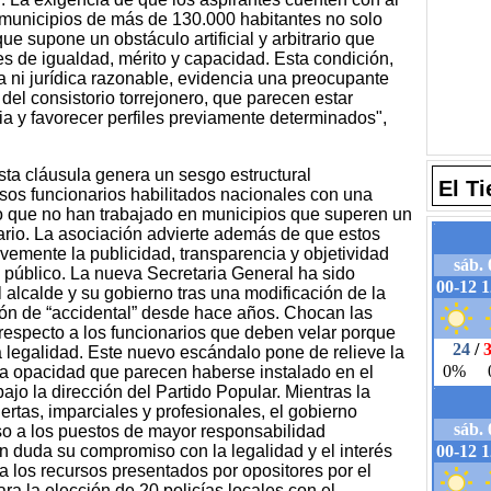
municipios de más de 130.000 habitantes no solo
ue supone un obstáculo artificial y arbitrario que
les de igualdad, mérito y capacidad. Esta condición,
ca ni jurídica razonable, evidencia una preocupante
del consistorio torrejonero, que parecen estar
ia y favorecer perfiles previamente determinados",
a cláusula genera un sesgo estructural
El T
osos funcionarios habilitados nacionales con una
ero que no han trabajado en municipios que superen un
rario. La asociación advierte además de que estos
emente la publicidad, transparencia y objetividad
 público. La nueva Secretaria General ha sido
l alcalde y su gobierno tras una modificación de la
ción de “accidental” desde hace años. Chocan las
especto a los funcionarios que deben velar porque
a legalidad. Este nuevo escándalo pone de relieve la
y la opacidad que parecen haberse instalado en el
jo la dirección del Partido Popular. Mientras la
ertas, imparciales y profesionales, el gobierno
eso a los puestos de mayor responsabilidad
n duda su compromiso con la legalidad y el interés
 los recursos presentados por opositores por el
a la elección de 20 policías locales con el