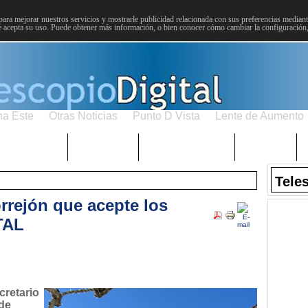
para mejorar nuestros servicios y mostrarle publicidad relacionada con sus preferencias mediante
 acepta su uso. Puede obtener más información, o bien conocer cómo cambiar la configuración
na Este
Otras Noticias
Punto D Vista
Lente de Aumento
Choniblog
MetroEste
Semana Santa
Sucesos
Tele
rrejón que acepte los
TAL
cretario
 de