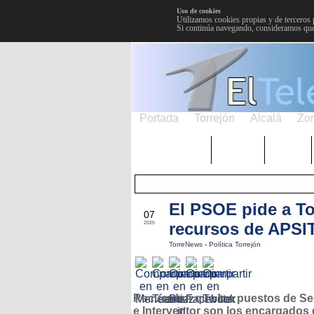
Uso de cookies
Utilizamos cookies propias y de terceros 
Si continúa navegando, consideramos que
Portada
Torrejón
Alcalá
Zo
TRENDING
Púnica
Metro
El PSOE pide a To
MAY
07
recursos de APSI
2025
TorreNews
-
Política Torrejón
Recuerdan que los puestos de Se
e Interventor son los encargados