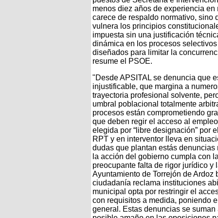
menos diez años de experiencia en 
carece de respaldo normativo, sino q
vulnera los principios constituciona
impuesta sin una justificación técni
dinámica en los procesos selectivos 
diseñados para limitar la concurrenc
resume el PSOE.
"Desde APSITAL se denuncia que est
injustificable, que margina a numer
trayectoria profesional solvente, p
umbral poblacional totalmente arbit
procesos están comprometiendo grav
que deben regir el acceso al empleo
elegida por “libre designación” por e
RPT y en interventor lleva en situa
dudas que plantan estás denuncias r
la acción del gobierno cumpla con l
preocupante falta de rigor jurídico 
Ayuntamiento de Torrejón de Ardoz ba
ciudadanía reclama instituciones abi
municipal opta por restringir el acc
con requisitos a medida, poniendo e
general. Estas denuncias se suman a
posible amaño en las oposiciones par