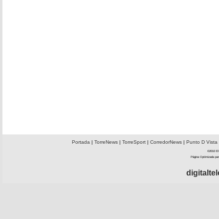
Portada
|
TorreNews
|
TorreSport
|
CorredorNews
|
Punto D Vista
©2010 El 
Página Optimizada par
digitalt