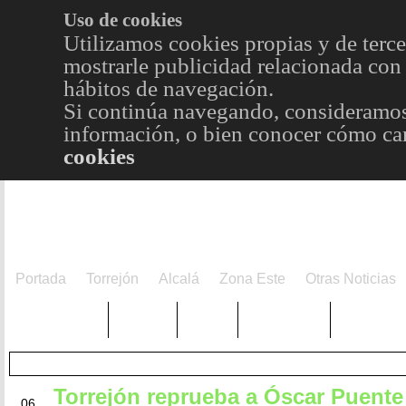
Uso de cookies
Utilizamos cookies propias y de terce
mostrarle publicidad relacionada con 
hábitos de navegación.
Si continúa navegando, consideramos
información, o bien conocer cómo cam
cookies
Portada
Torrejón
Alcalá
Zona Este
Otras Noticias
TRENDING
Púnica
Metro
Choniblog
MetroEst
Torrejón reprueba a Óscar Puente
ABR
06