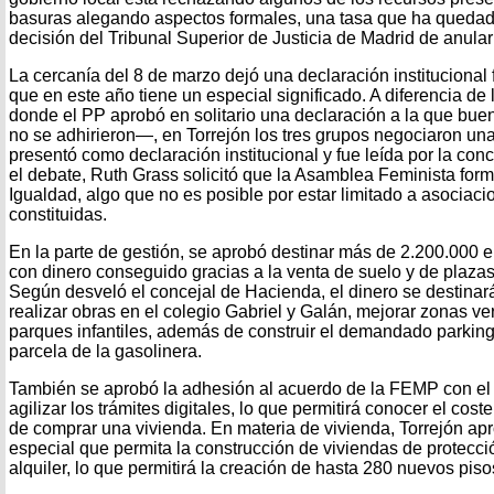
basuras alegando aspectos formales, una tasa que ha quedado
decisión del Tribunal Superior de Justicia de Madrid de anular l
La cercanía del 8 de marzo dejó una declaración institucional 
que en este año tiene un especial significado. A diferencia d
donde el PP aprobó en solitario una declaración a la que buen
no se adhirieron—, en Torrejón los tres grupos negociaron un
presentó como declaración institucional y fue leída por la con
el debate, Ruth Grass solicitó que la Asamblea Feminista for
Igualdad, algo que no es posible por estar limitado a asociac
constituidas.
En la parte de gestión, se aprobó destinar más de 2.200.000 
con dinero conseguido gracias a la venta de suelo y de plaza
Según desveló el concejal de Hacienda, el dinero se destinará
realizar obras en el colegio Gabriel y Galán, mejorar zonas ver
parques infantiles, además de construir el demandado parking d
parcela de la gasolinera.
También se aprobó la adhesión al acuerdo de la FEMP con el 
agilizar los trámites digitales, lo que permitirá conocer el coste
de comprar una vivienda. En materia de vivienda, Torrejón apr
especial que permita la construcción de viviendas de protecció
alquiler, lo que permitirá la creación de hasta 280 nuevos piso