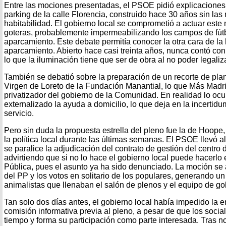
Entre las mociones presentadas, el PSOE pidió explicaciones 
parking de la calle Florencia, construido hace 30 años sin la
habitabilidad. El gobierno local se comprometió a actuar este
goteras, probablemente impermeabilizando los campos de fútb
aparcamiento. Este debate permitía conocer la otra cara de la 
aparcamiento. Abierto hace casi treinta años, nunca contó con
lo que la iluminación tiene que ser de obra al no poder legaliza
También se debatió sobre la preparación de un recorte de plant
Virgen de Loreto de la Fundación Manantial, lo que Más Madri
privatizador del gobierno de la Comunidad. En realidad lo ocu
externalizado la ayuda a domicilio, lo que deja en la incertidu
servicio.
Pero sin duda la propuesta estrella del pleno fue la de Hoope
la política local durante las últimas semanas. El PSOE llevó al
se paralice la adjudicación del contrato de gestión del centro 
advirtiendo que si no lo hace el gobierno local puede hacerlo 
Pública, pues el asunto ya ha sido denunciado. La moción s
del PP y los votos en solitario de los populares, generando un
animalistas que llenaban el salón de plenos y el equipo de go
Tan solo dos días antes, el gobierno local había impedido la
comisión informativa previa al pleno, a pesar de que los socia
tiempo y forma su participación como parte interesada. Tras no