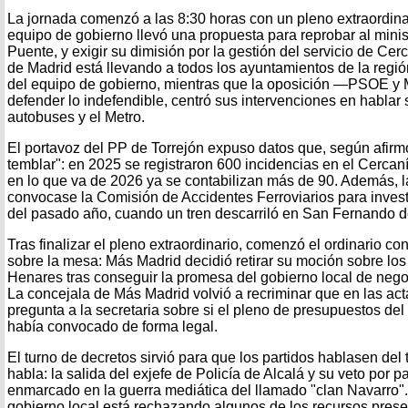
La jornada comenzó a las 8:30 horas con un pleno extraordinar
equipo de gobierno llevó una propuesta para reprobar al minis
Puente, y exigir su dimisión por la gestión del servicio de Ce
de Madrid está llevando a todos los ayuntamientos de la regió
del equipo de gobierno, mientras que la oposición —PSOE y Má
defender lo indefendible, centró sus intervenciones en hablar 
autobuses y el Metro.
El portavoz del PP de Torrejón expuso datos que, según afirmó
temblar": en 2025 se registraron 600 incidencias en el Cercaní
en lo que va de 2026 ya se contabilizan más de 90. Además, 
convocase la Comisión de Accidentes Ferroviarios para investi
del pasado año, cuando un tren descarriló en San Fernando 
Tras finalizar el pleno extraordinario, comenzó el ordinario c
sobre la mesa: Más Madrid decidió retirar su moción sobre los
Henares tras conseguir la promesa del gobierno local de nego
La concejala de Más Madrid volvió a recriminar que en las act
pregunta a la secretaria sobre si el pleno de presupuestos de
había convocado de forma legal.
El turno de decretos sirvió para que los partidos hablasen de
habla: la salida del exjefe de Policía de Alcalá y su veto por p
enmarcado en la guerra mediática del llamado "clan Navarro"
gobierno local está rechazando algunos de los recursos prese