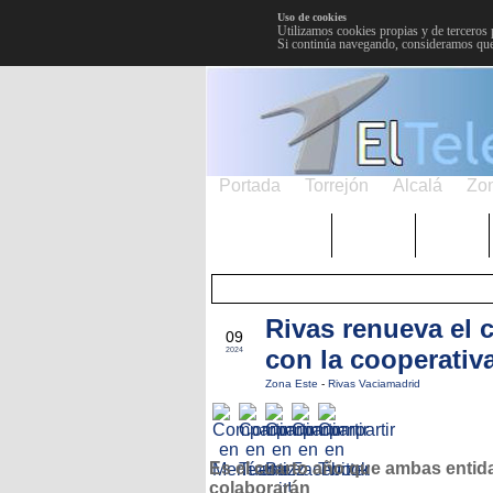
Uso de cookies
Utilizamos cookies propias y de terceros 
Si continúa navegando, consideramos que
Portada
Torrejón
Alcalá
Zo
TRENDING
Púnica
Metro
Rivas renueva el 
JUL
09
con la cooperativ
2024
Zona Este
-
Rivas Vaciamadrid
Es el cuarto año que ambas entid
colaborarán