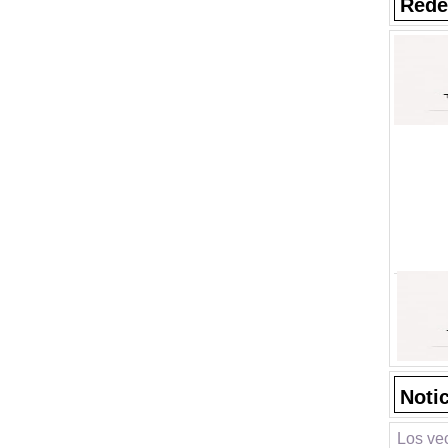
Rede
Noti
Los vec