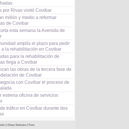
chadas
 por Rivas visitó Covibar
n millón y medio a reformar
das de Covibar
corta esta semana la Avenida de
r
unidad amplía el plazo para pedir
a la rehabilitación en Covibar
das para la rehabilitación de
as llega a Covibar
zan las obras de la tercera fase de
odelación de Covibar
negocia con Covibar el proceso de
alada
 estrena oficina de servicios
es
de tráfico en Covíbar durante dos
as
olor
|
Otras Noticias
|
Foro