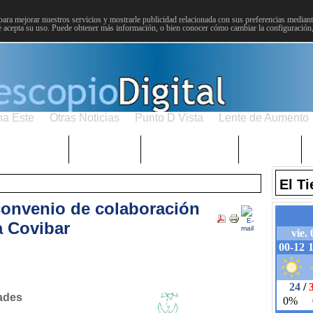
para mejorar nuestros servicios y mostrarle publicidad relacionada con sus preferencias mediante
 acepta su uso. Puede obtener más información, o bien conocer cómo cambiar la configuración
na Este
Otras Noticias
Punto D Vista
Lente de Aumento
Choniblog
MetroEste
Semana Santa
Sucesos
El T
convenio de colaboración
a Covibar
ades