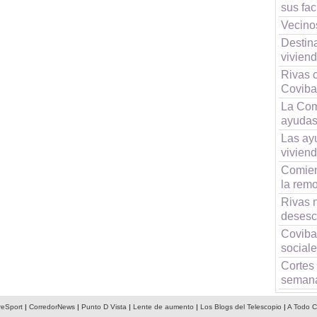
sus fa
Vecinos
Destina
vivien
Rivas 
Coviba
La Com
ayudas 
Las ayu
viviend
Comien
la rem
Rivas 
desesc
Covibar
social
Cortes 
seman
reSport
|
CorredorNews
|
Punto D Vista
|
Lente de aumento
|
Los Blogs del Telescopio
|
A Todo C