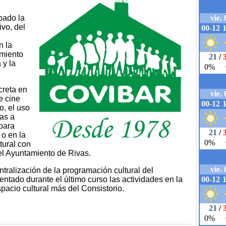
bado la
vo, del
n la
imiento
 y la
creta en
e cine
o, el uso
as a
para
 o en la
tural con
del Ayuntamiento de Rivas.
tralización de la programación cultural del
tado durante el último curso las actividades en la
pacio cultural más del Consistorio.