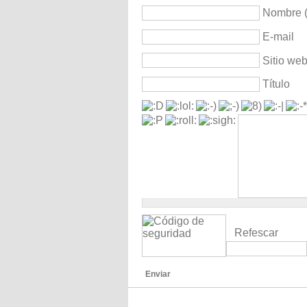
Nombre (
E-mail
Sitio we
Título
Refescar
Enviar