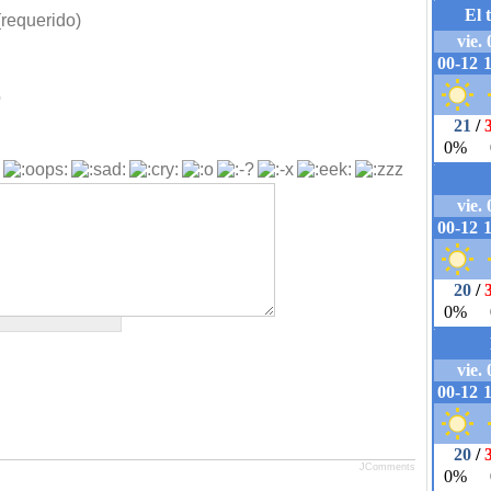
requerido)
b
JComments