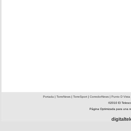
Portada
|
TorreNews
|
TorreSport
|
CorredorNews
|
Punto D Vista
©2010 El Telesco
Página Optimizada para una 
digitalt