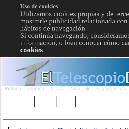
Uso de cookies
Utilizamos cookies propias y de terce
mostrarle publicidad relacionada con 
hábitos de navegación.
Si continúa navegando, consideramos
información, o bien conocer cómo cam
cookies
Portada
Torrejón
Alcalá
Zona Este
Otras Noticias
TRENDING
Púnica
Metro
Choniblog
MetroEst
AGO
01