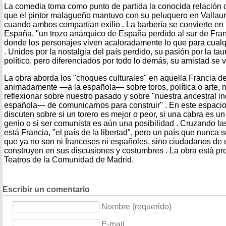
La comedia toma como punto de partida la conocida relación 
que el pintor malagueño mantuvo con su peluquero en Vallaur
cuando ambos compartían exilio . La barbería se convierte e
España, "un trozo anárquico de España perdido al sur de Franc
donde los personajes viven acaloradamente lo que para cualq
. Unidos por la nostalgia del país perdido, su pasión por la 
político, pero diferenciados por todo lo demás, su amistad se 
La obra aborda los "choques culturales" en aquella Francia de
animadamente —a la española— sobre toros, política o arte, 
reflexionar sobre nuestro pasado y sobre "nuestra ancestral
española— de comunicarnos para construir" . En este espacio,
discuten sobre si un torero es mejor o peor, si una cabra es 
genio o si ser comunista es aún una posibilidad . Cruzando las
está Francia, "el país de la libertad", pero un país que nunca 
que ya no son ni franceses ni españoles, sino ciudadanos de 
construyen en sus discusiones y costumbres . La obra está p
Teatros de la Comunidad de Madrid.
Escribir un comentario
Nombre (requerido)
E-mail