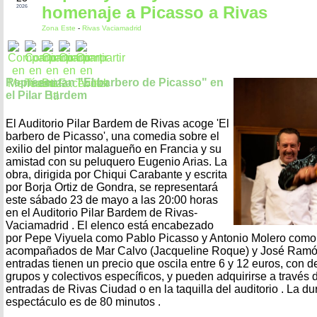
homenaje a Picasso a Rivas
2026
Zona Este
-
Rivas Vaciamadrid
Representan "El barbero de Picasso" en
el Pilar Bardem
El Auditorio Pilar Bardem de Rivas acoge 'El
barbero de Picasso', una comedia sobre el
exilio del pintor malagueño en Francia y su
amistad con su peluquero Eugenio Arias. La
obra, dirigida por Chiqui Carabante y escrita
por Borja Ortiz de Gondra, se representará
este sábado 23 de mayo a las 20:00 horas
en el Auditorio Pilar Bardem de Rivas-
Vaciamadrid . El elenco está encabezado
por Pepe Viyuela como Pablo Picasso y Antonio Molero como 
acompañados de Mar Calvo (Jacqueline Roque) y José Ramón 
entradas tienen un precio que oscila entre 6 y 12 euros, con 
grupos y colectivos específicos, y pueden adquirirse a través
entradas de Rivas Ciudad o en la taquilla del auditorio . La d
espectáculo es de 80 minutos .