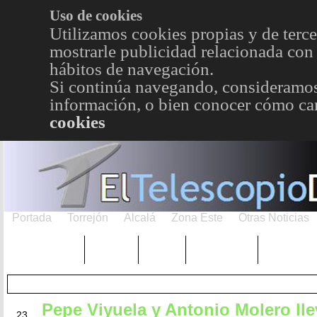
Uso de cookies
Utilizamos cookies propias y de terce
mostrarle publicidad relacionada con 
hábitos de navegación.
Si continúa navegando, consideramos
información, o bien conocer cómo cam
cookies
Portada
Torrejón
Alcalá
Zona Este
Otras Noticias
TRENDING
Púnica
Metro
Choniblog
MetroEst
Pepe Viyuela y Antonio Molero ll
MAY
23