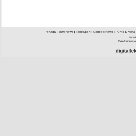
Portada
|
TorreNews
|
TorreSport
|
CorredorNews
|
Punto D Vista
©2010 El 
Página Optimizada par
digitalt